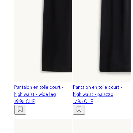
Pantalon en toile court -
Pantalon en toile court -
high waist - wide leg
high waist - palazzo
19.95 CHF
17.95 CHF