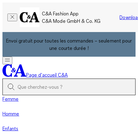
C&A Fashion App
Downloa
C&A Mode GmbH & Co. KG
Envoi gratuit pour toutes les commandes – seulement pour
une courte durée !
Page d’accueil C&A
Femme
Homme
Enfants