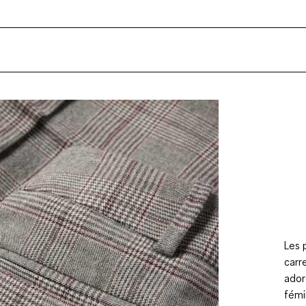
Les 
carr
ador
fémi