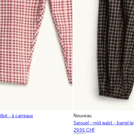
ébé - à carreaux
Nouveau
Sarouel - mid waist - barrel l
29.95 CHF