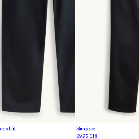
ered fit
Slim jean
69.95 CHF