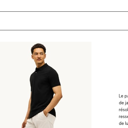
Le p
de j
réso
resse
de l