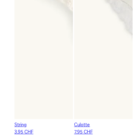
String
Culotte
3.95 CHF
7.95 CHF