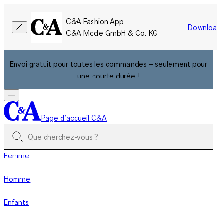
C&A Fashion App
Downloa
C&A Mode GmbH & Co. KG
Envoi gratuit pour toutes les commandes – seulement pour
une courte durée !
Page d’accueil C&A
Femme
Homme
Enfants