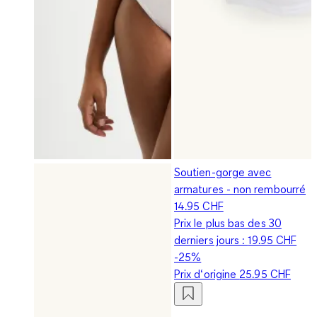
Soutien-gorge avec
armatures - non rembourré
14.95 CHF
Prix le plus bas des 30
derniers jours :
19.95 CHF
-25%
Prix d‘origine
25.95 CHF