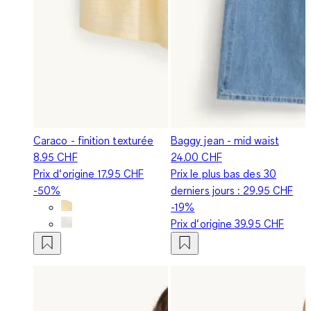
Caraco - finition texturée
Baggy jean - mid waist
8.95 CHF
24.00 CHF
Prix d‘origine
17.95 CHF
Prix le plus bas des 30
-50%
derniers jours :
29.95 CHF
-19%
Prix d‘origine
39.95 CHF