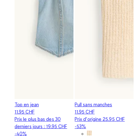
Top en jean
Pull sans manches
11.95 CHF
11.95 CHF
Prix le plus bas des 30
Prix d‘origine
25.95 CHF
derniers jours :
19.95 CHF
-53%
-40%