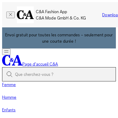
C&A Fashion App
Downloa
C&A Mode GmbH & Co. KG
Envoi gratuit pour toutes les commandes – seulement pour
une courte durée !
Page d’accueil C&A
Femme
Homme
Enfants