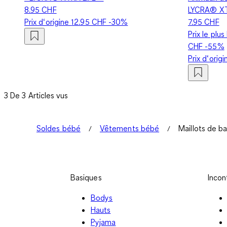
8.95 CHF
LYCRA® X
Prix d‘origine
12.95 CHF
-30%
7.95 CHF
Prix le plu
CHF
-55%
Prix d‘orig
3 De 3 Articles vus
Soldes bébé
Vêtements bébé
Maillots de ba
Basiques
Incon
Bodys
Hauts
Pyjama