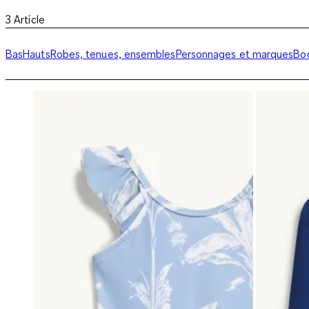
3
Article
Bas
Hauts
Robes, tenues, ensembles
Personnages et marques
Bod