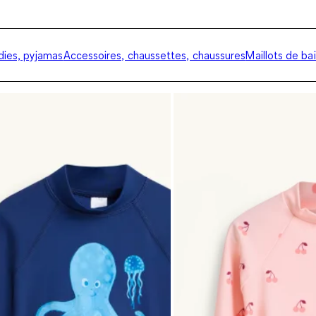
ies, pyjamas
Accessoires, chaussettes, chaussures
Maillots de ba