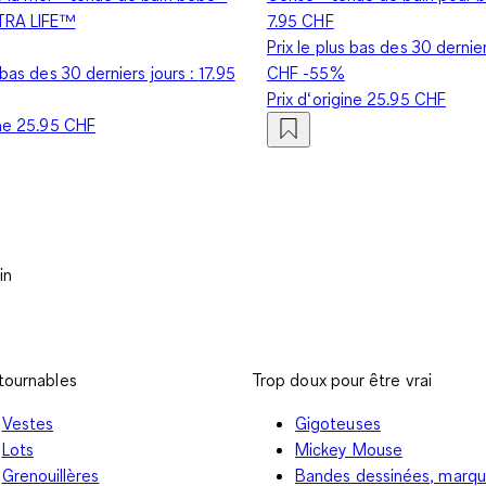
TRA LIFE™
7.95 CHF
Prix le plus bas des 30 dernier
s bas des 30 derniers jours :
17.95
CHF
-55%
Prix d‘origine
25.95 CHF
ine
25.95 CHF
in
tournables
Trop doux pour être vrai
Vestes
Gigoteuses
Lots
Mickey Mouse
Grenouillères
Bandes dessinées, marq