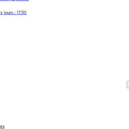
s jours :
17.95
ues