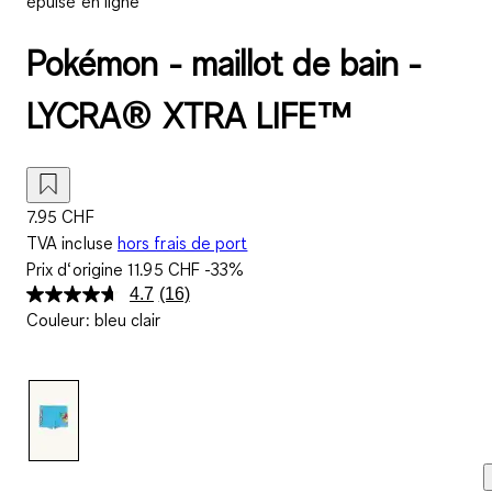
épuisé en ligne
Pokémon - maillot de bain -
LYCRA® XTRA LIFE™
7.95 CHF
TVA incluse
hors frais de port
Prix d‘origine
11.95 CHF
-33%
4.7
(16)
Lire
Couleur
:
bleu clair
16
avis.
Lien
sur
la
même
page.