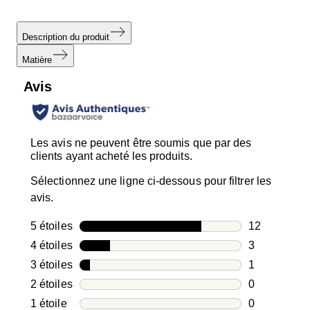
Description du produit
Matière
Avis
Les avis ne peuvent être soumis que par des
clients ayant acheté les produits.
Sélectionnez une ligne ci-dessous pour filtrer les
avis.
5 étoiles
étoiles
12
12 avis avec
4 étoiles
étoiles
3
3 avis avec 4
3 étoiles
étoiles
1
1 avis avec 3
2 étoiles
étoiles
0
0 avis avec 2
1 étoile
étoiles
0