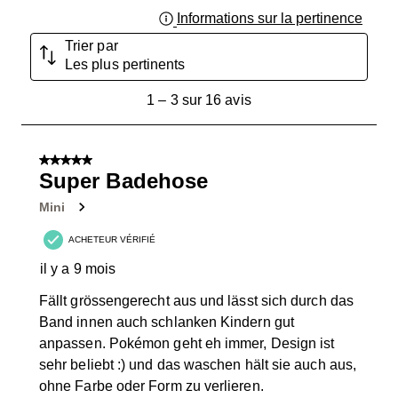
Informations sur la pertinence
Affich
Trier par
Les plus pertinents
1
1
–
3 sur 16
avis
à
3
sur
5 sur 5 étoiles.
16
Super Badehose
avis.
Mini
ACHETEUR VÉRIFIÉ
il y a 9 mois
Fällt grössengerecht aus und lässt sich durch das
Band innen auch schlanken Kindern gut
anpassen. Pokémon geht eh immer, Design ist
sehr beliebt :) und das waschen hält sie auch aus,
ohne Farbe oder Form zu verlieren.