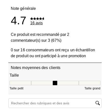
0 avis avec 1
Note générale
4.7
16 avis
Ce produit est recommandé par 2
commentateur(s) sur 3 (67%)
0 sur 16 consommateurs ont reçu un échantillon
de produit ou ont participé à une promotion
Notes moyennes des clients
Taille
Taille, 3 sur 5, où 1 est égal à Taille petit et 5 est égal à T
Taille petit
Taille grand
Zone de recherche de sujet et d'avis