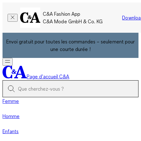
C&A Fashion App
Downloa
C&A Mode GmbH & Co. KG
Envoi gratuit pour toutes les commandes – seulement pour
une courte durée !
Page d’accueil C&A
Femme
Homme
Enfants