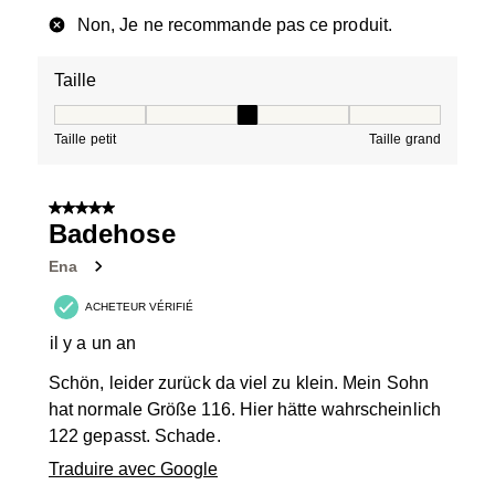
Non, Je ne recommande pas ce produit.
Taille
Taille, 3 sur 5, où 1 est égal à Taille petit et 5 est égal à
Taille petit
Taille grand
5 sur 5 étoiles.
Badehose
Ena
ACHETEUR VÉRIFIÉ
il y a un an
Schön, leider zurück da viel zu klein. Mein Sohn
hat normale Größe 116. Hier hätte wahrscheinlich
122 gepasst. Schade.
Traduire avec Google