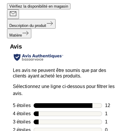
Vérifiez la disponibilité en magasin
Description du produit
Matière
Avis
Les avis ne peuvent être soumis que par des
clients ayant acheté les produits.
Sélectionnez une ligne ci-dessous pour filtrer les
avis.
5 étoiles
étoiles
12
12 avis avec
4 étoiles
étoiles
1
1 avis avec 4
3 étoiles
étoiles
1
1 avis avec 3
2 étoiles
étoiles
0