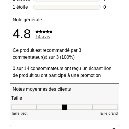
0 avis avec 2
1 étoile
étoiles
0
0 avis avec 1
Note générale
4.8
14 avis
Ce produit est recommandé par 3
commentateur(s) sur 3 (100%)
0 sur 14 consommateurs ont reçu un échantillon
de produit ou ont participé à une promotion
Notes moyennes des clients
Taille
Taille, 2.6666666666666665 sur 5, où 1 est égal à Taille pe
Taille petit
Taille grand
Zone de recherche de sujet et d'avis