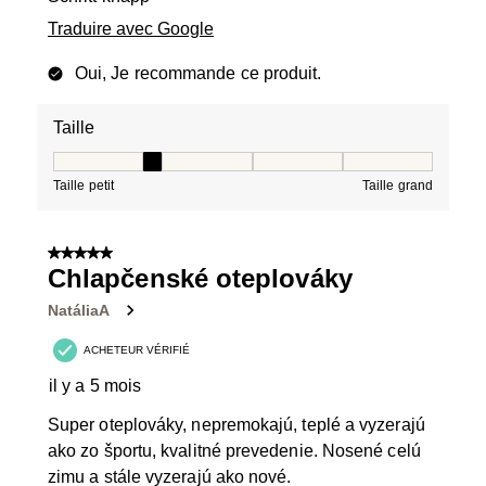
Traduire avec Google
Oui, Je recommande ce produit.
Taille
Taille, 2 sur 5, où 1 est égal à Taille petit et 5 est égal à
Taille petit
Taille grand
5 sur 5 étoiles.
Chlapčenské oteplováky
NatáliaA
ACHETEUR VÉRIFIÉ
il y a 5 mois
Super oteplováky, nepremokajú, teplé a vyzerajú
ako zo športu, kvalitné prevedenie. Nosené celú
zimu a stále vyzerajú ako nové.