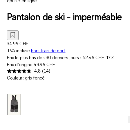
épuisé en ligne
Pantalon de ski - imperméable
34.95 CHF
TVA incluse
hors frais de port
Prix le plus bas des 30 derniers jours :
42.46 CHF
-17%
Prix d‘origine
49.95 CHF
4.8
(14)
Lire
Couleur
:
gris foncé
14
avis.
Lien
sur
la
même
page.