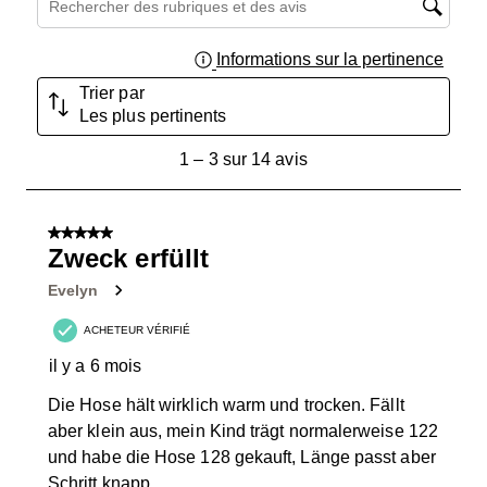
Informations sur la pertinence
Affich
Trier par
Les plus pertinents
1
1
–
3 sur 14
avis
à
3
sur
5 sur 5 étoiles.
14
Zweck erfüllt
avis.
Evelyn
ACHETEUR VÉRIFIÉ
il y a 6 mois
Die Hose hält wirklich warm und trocken. Fällt
aber klein aus, mein Kind trägt normalerweise 122
und habe die Hose 128 gekauft, Länge passt aber
Schritt knapp