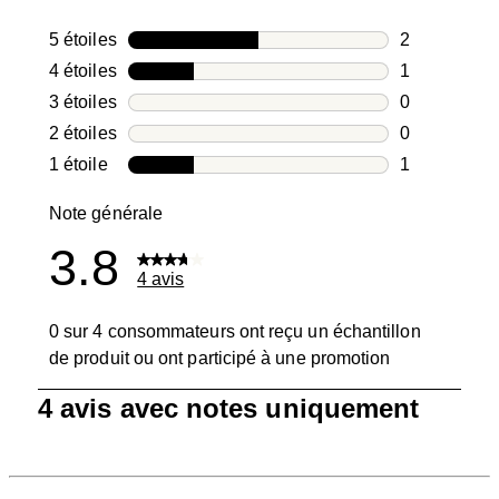
5 étoiles
étoiles
2
2 avis avec 5
4 étoiles
étoiles
1
1 avis avec 4
3 étoiles
étoiles
0
0 avis avec 3
2 étoiles
étoiles
0
0 avis avec 2
1 étoile
étoiles
1
1 avis avec 1
Note générale
3.8
4 avis
0 sur 4 consommateurs ont reçu un échantillon
de produit ou ont participé à une promotion
1
4 avis avec notes uniquement
à
0
sur