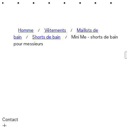
4
avis.
Homme
Vêtements
Maillots de
bain
Shorts de bain
Mini Me - shorts de bain
pour messieurs
Contact