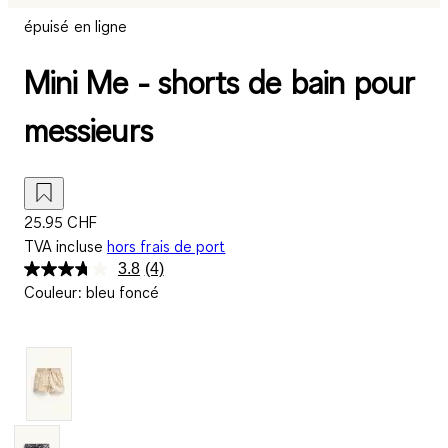
épuisé en ligne
Mini Me - shorts de bain pour
messieurs
25.95 CHF
TVA incluse
hors frais de port
3.8
(4)
Lire
Couleur
:
bleu foncé
4
avis.
Lien
sur
la
même
page.