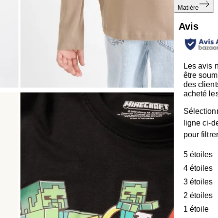
Matière
Avis
Les avis 
être soum
des client
acheté les
Sélection
ligne ci-
pour filtre
5 étoiles
é
4 étoiles
é
3 étoiles
é
2 étoiles
é
1 étoile
ét