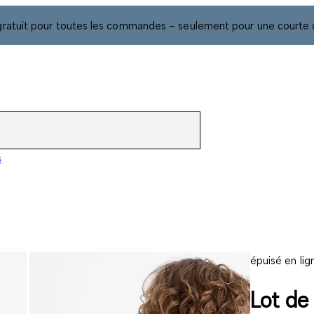
gratuit pour toutes les commandes – seulement pour une courte 
s
épuisé en lig
Lot de