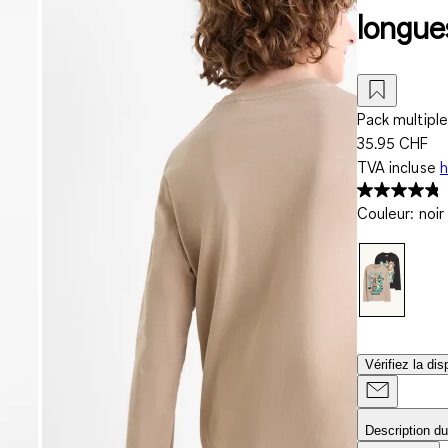
longue
Pack multiple
35.95 CHF
TVA incluse
h
Couleur
:
noir
Vérifiez la di
Description du