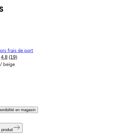
s
ors frais de port
4.8
(19)
Lire
 / beige
19
avis.
Lien
sur
la
même
page.
sponibilité en magasin
 produit