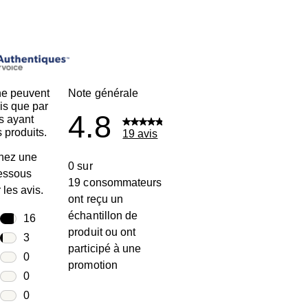
ne peuvent
Note générale
is que par
4.8
s ayant
 produits.
19 avis
nez une
0 sur
dessous
19 consommateurs
r les avis.
ont reçu un
échantillon de
toiles
16
produit ou ont
16 avis avec 5 étoiles.
toiles
3
participé à une
3 avis avec 4 étoiles.
toiles
0
promotion
0 avis avec 3 étoiles.
toiles
0
0 avis avec 2 étoiles.
oiles
0