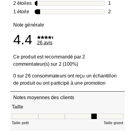
0 avis avec 3
2 étoiles
étoiles
1
1 avis avec 2
1 étoile
étoiles
2
2 avis avec 1
Note générale
4.4
26 avis
Ce produit est recommandé par 2
commentateur(s) sur 2 (100%)
0 sur 26 consommateurs ont reçu un échantillon
de produit ou ont participé à une promotion
Notes moyennes des clients
Taille
Taille, 3.5 sur 5, où 1 est égal à Taille petit et 5 est égal à
Taille petit
Taille grand