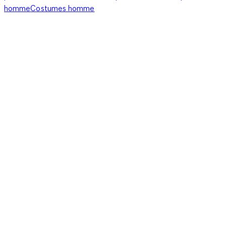
homme
Costumes homme