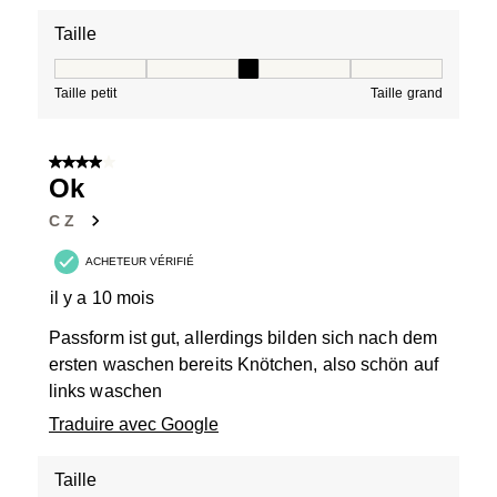
Taille
Taille, 3 sur 5, où 1 est égal à Taille petit et 5 est égal à
Taille petit
Taille grand
4 sur 5 étoiles.
Ok
C Z
ACHETEUR VÉRIFIÉ
il y a 10 mois
Passform ist gut, allerdings bilden sich nach dem
ersten waschen bereits Knötchen, also schön auf
links waschen
Traduire avec Google
Taille