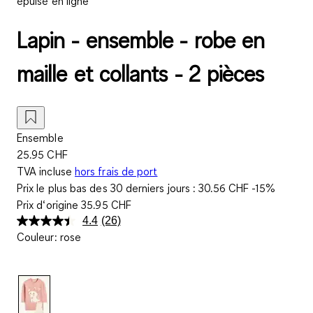
épuisé en ligne
Lapin - ensemble - robe en
maille et collants - 2 pièces
Ensemble
25.95 CHF
TVA incluse
hors frais de port
Prix le plus bas des 30 derniers jours :
30.56 CHF
-15%
Prix d‘origine
35.95 CHF
4.4
(26)
Lire
Couleur
:
rose
26
avis.
Lien
sur
la
même
page.