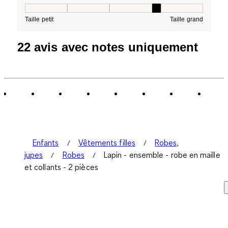
Taille, 4 sur 5, où 1 est égal à Taille petit et 5 est égal à
Taille petit
Taille grand
22 avis avec notes uniquement
Enfants
Vêtements filles
Robes,
jupes
Robes
Lapin - ensemble - robe en maille
et collants - 2 pièces