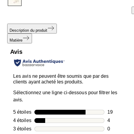
Description du produit
Matière
Avis
Les avis ne peuvent être soumis que par des
clients ayant acheté les produits.
Sélectionnez une ligne ci-dessous pour filtrer les
avis.
5 étoiles
étoiles
19
19 avis avec
4 étoiles
étoiles
4
4 avis avec 4
3 étoiles
étoiles
0