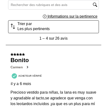
Zone de recherche de sujet et d'avis
Informations sur la pertinence
Affich
Trier par
Les plus pertinents
1
1
–
4 sur 26
avis
à
4
sur
5 sur 5 étoiles.
26
Bonito
avis.
Carmen
ACHETEUR VÉRIFIÉ
il y a 6 mois
Precioso vestido para niñas, la lana es muy suave
y agradable al tacto,se agradece que venga con
los leotardos incluidos ,ya que es un plus para mí