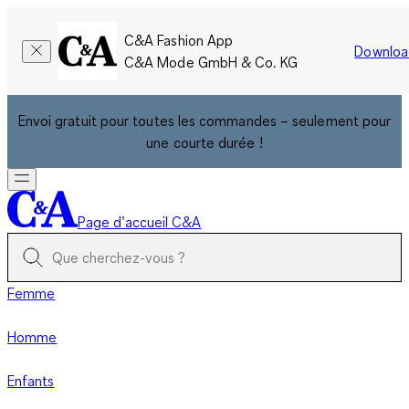
C&A Fashion App
Downloa
C&A Mode GmbH & Co. KG
Envoi gratuit pour toutes les commandes – seulement pour
une courte durée !
Page d’accueil C&A
Femme
Homme
Enfants