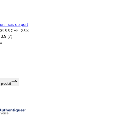
ors frais de port
e
39.95 CHF
-25%
3.9
(7)
Lire
c
7
avis.
Lien
sur
la
même
page.
 produit