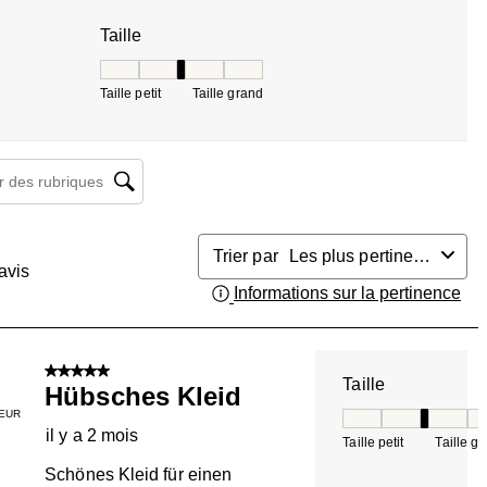
Taille
Taille, 3 sur 5, où 1 est égal à Taille petit et 5 est 
Taille petit
Taille grand
herche de sujet et d'avis
Trier par
Les plus pertinents
avis
Informations sur la pertinence
Aff
5 sur 5 étoiles.
Taille
Hübsches Kleid
EUR
Taille, 3 sur 5, où 
il y a 2 mois
Taille petit
Taille g
Schönes Kleid für einen