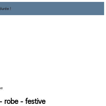
durée !
ne
- robe - festive