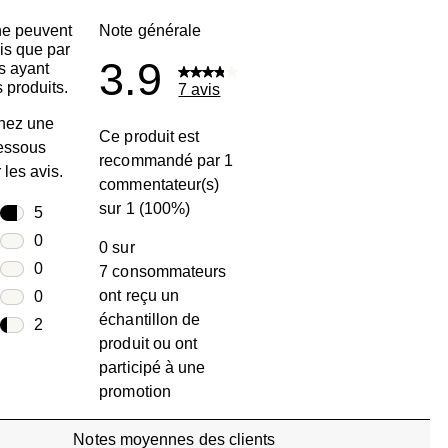
ne peuvent
Note générale
is que par
3.9
s ayant
 produits.
7 avis
nez une
Ce produit est
dessous
recommandé par 1
r les avis.
commentateur(s)
sur 1 (100%)
toiles
5
5 avis avec 5 étoiles.
toiles
0
0 sur
0 avis avec 4 étoiles.
toiles
0
7 consommateurs
0 avis avec 3 étoiles.
ont reçu un
toiles
0
échantillon de
0 avis avec 2 étoiles.
oiles
2
produit ou ont
2 avis avec 1 étoile.
participé à une
promotion
Notes moyennes des clients