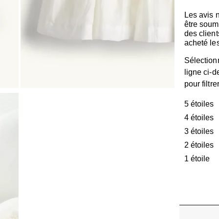
Les avis 
être soum
des client
acheté les
Sélection
ligne ci-
pour filtre
5 étoiles
é
4 étoiles
é
3 étoiles
é
2 étoiles
é
1 étoile
ét