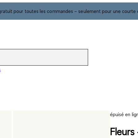
gratuit pour toutes les commandes – seulement pour une courte 
s
épuisé en lig
Fleurs 