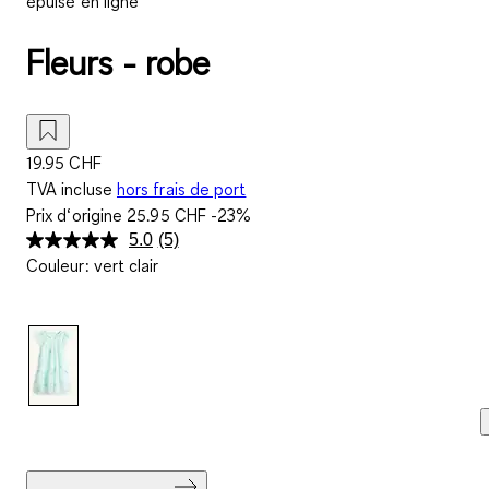
épuisé en ligne
Fleurs - robe
19.95 CHF
TVA incluse
hors frais de port
Prix d‘origine
25.95 CHF
-23%
5.0
(5)
Lire
Couleur
:
vert clair
5
avis.
Lien
sur
la
même
page.