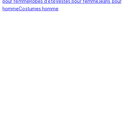
pour femme
Robes d'été
Vestes pour femme
Jeans pour
homme
Costumes homme