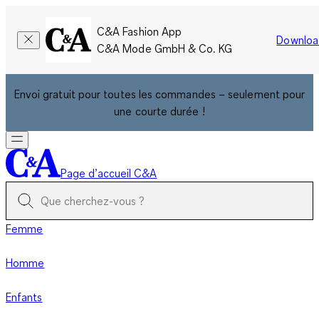
C&A Fashion App
Downloa
C&A Mode GmbH & Co. KG
Envoi gratuit pour toutes les commandes – seulement pour
une courte durée !
Page d’accueil C&A
Femme
Homme
Enfants