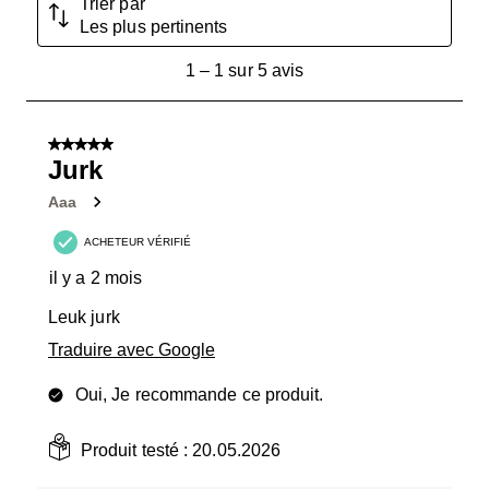
Trier par
Les plus pertinents
1
1
–
1 sur 5
avis
à
1
sur
5 sur 5 étoiles.
5
Jurk
avis.
Aaa
ACHETEUR VÉRIFIÉ
il y a 2 mois
Leuk jurk
Traduire avec Google
Oui, Je recommande ce produit.
Produit testé :
20.05.2026