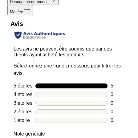
Description du produit
Matière
Avis
Les avis ne peuvent être soumis que par des
clients ayant acheté les produits.
Sélectionnez une ligne ci-dessous pour filtrer les
avis.
5 étoiles
étoiles
5
5 avis avec 5
4 étoiles
étoiles
0
0 avis avec 4
3 étoiles
étoiles
0
0 avis avec 3
2 étoiles
étoiles
0
0 avis avec 2
1 étoile
étoiles
0
0 avis avec 1
Note générale