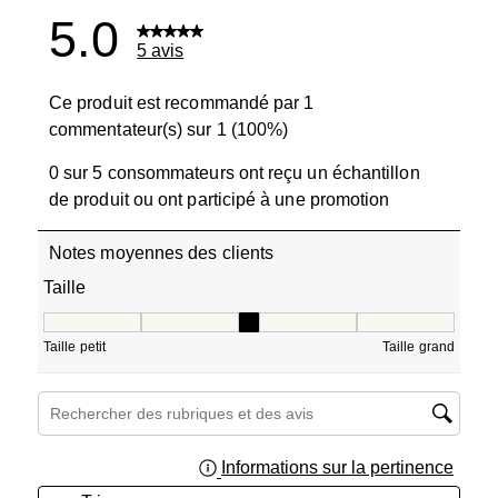
5.0
5 avis
Ce produit est recommandé par 1
commentateur(s) sur 1 (100%)
0 sur 5 consommateurs ont reçu un échantillon
de produit ou ont participé à une promotion
Notes moyennes des clients
Taille
Taille, 3 sur 5, où 1 est égal à Taille petit et 5 est égal à T
Taille petit
Taille grand
Zone de recherche de sujet et d'avis
Informations sur la pertinence
Affich