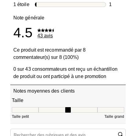
3 avis avec 2
1 étoile
étoiles
1
1 avis avec 1
Note générale
4.5
43 avis
Ce produit est recommandé par 8
commentateur(s) sur 8 (100%)
0 sur 43 consommateurs ont reçu un échantillon
de produit ou ont participé à une promotion
Notes moyennes des clients
Taille
Taille, 3.1 sur 5, où 1 est égal à Taille petit et 5 est égal à
Taille petit
Taille grand
Zone de recherche de sujet et d'avis