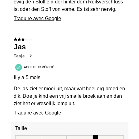
ewig den Stoff ein der hinter dem Reißverschluss
ist oder den Stoff von vorne. Es ist sehr nervig.
Traduire avec Google
3 sur 5 étoiles.
Jas
Tesje
ACHETEUR VÉRIFIÉ
il y a 5 mois
De jas ziet er mooi uit, maar valt heel erg breed en
dik. Doe je kind een vrij smalle broek aan en dan
ziet het er vreselijk lomp uit.
Traduire avec Google
Taille
Taille, 4 sur 5, où 1 est égal à Taille petit et 5 est égal à