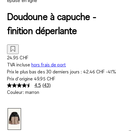
épuisé en ligne
Doudoune à capuche -
finition déperlante
24.95 CHF
TVA incluse
hors frais de port
Prix le plus bas des 30 derniers jours :
42.46 CHF
-41%
Prix d‘origine
49.95 CHF
4.5
(43)
Lire
Couleur
:
marron
43
avis.
Lien
sur
la
même
page.