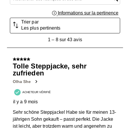
Informations sur la pertinence
Affich
Trier par
Les plus pertinents
1
1
–
8 sur 43
avis
à
8
sur
5 sur 5 étoiles.
43
Tolle Steppjacke, sehr
avis.
zufrieden
Olha She
ACHETEUR VÉRIFIÉ
il y a 9 mois
Sehr schöne Steppjacke! Habe sie für meinen 13-
jährigen Sohn gekauft – passt perfekt. Die Jacke
ist leicht, aber trotzdem warm und angenehm zu