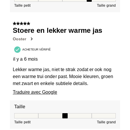
Taille petit
Taille grand
5 sur 5 étoiles.
Stoere en lekker warme jas
Ooster
ACHETEUR VÉRIFIÉ
il y a 6 mois
Lekker warme jas, niet te strak zodat er ook nog
een warme trui onder past. Mooie kleuren, groen
met zwart en enkele subtiele details.
Traduire avec Google
Taille
Taille, 3 sur 5, où 1 est égal à Taille petit et 5 est égal à
Taille petit
Taille grand