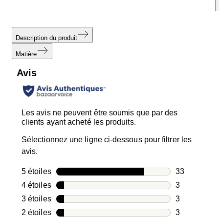
Description du produit
Matière
Avis
Les avis ne peuvent être soumis que par des
clients ayant acheté les produits.
Sélectionnez une ligne ci-dessous pour filtrer les
avis.
5 étoiles
étoiles
33
33 avis avec
4 étoiles
étoiles
3
3 avis avec 4
3 étoiles
étoiles
3
3 avis avec 3
2 étoiles
étoiles
3