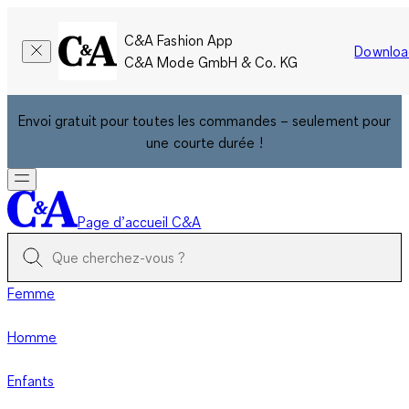
C&A Fashion App
Downloa
C&A Mode GmbH & Co. KG
Envoi gratuit pour toutes les commandes – seulement pour
une courte durée !
Page d’accueil C&A
Femme
Homme
Enfants