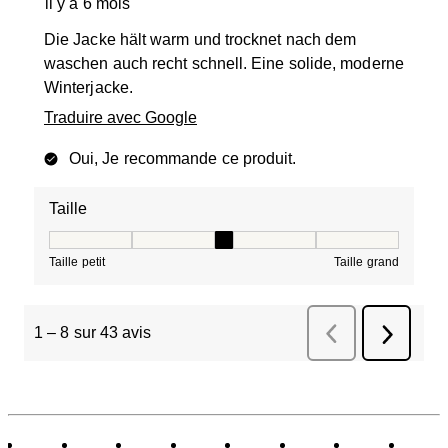
il y a 6 mois
Die Jacke hält warm und trocknet nach dem
waschen auch recht schnell. Eine solide, moderne
Winterjacke.
Traduire avec Google
Oui, Je recommande ce produit.
Taille
Taille, 3 sur 5, où 1 est égal à Taille petit et 5 est égal à
Taille petit
Taille grand
1
–
8 sur 43
avis
Précédent
avis
Suivant
avis