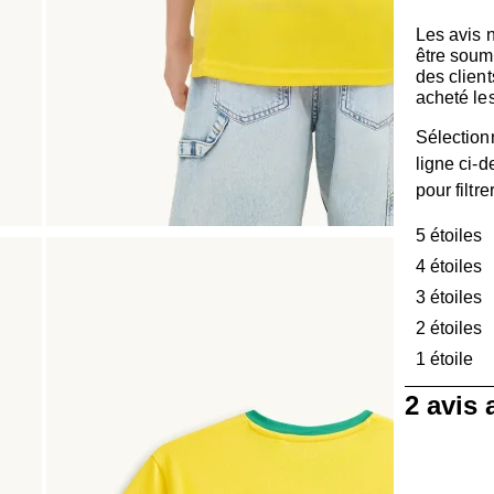
Les avis 
être soum
des client
acheté les
Sélection
ligne ci-
pour filtre
5 étoiles
é
4 étoiles
é
3 étoiles
é
2 étoiles
é
1 étoile
ét
1
2 avis
à
0
sur