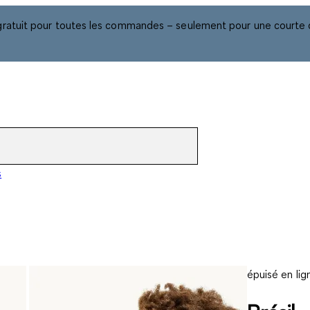
gratuit pour toutes les commandes – seulement pour une courte 
s
épuisé en lig