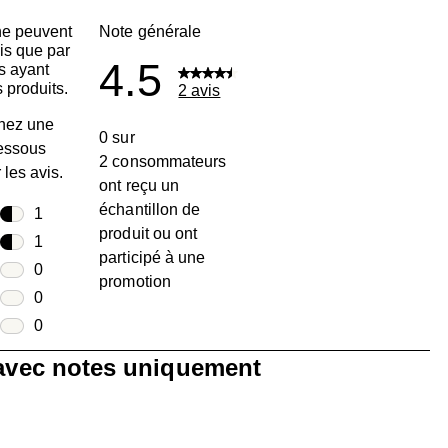
ne peuvent
Note générale
is que par
4.5
s ayant
 produits.
2 avis
nez une
0 sur
dessous
2 consommateurs
r les avis.
ont reçu un
échantillon de
toiles
1
produit ou ont
1 avis avec 5 étoiles.
toiles
1
participé à une
1 avis avec 4 étoiles.
toiles
0
promotion
0 avis avec 3 étoiles.
toiles
0
0 avis avec 2 étoiles.
oiles
0
0 avis avec 1 étoile.
 avec notes uniquement