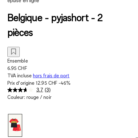
épuisé en ligne
Belgique - pyjashort - 2
pièces
Ensemble
6.95 CHF
TVA incluse
hors frais de port
Prix d‘origine
12.95 CHF
-46%
3.7
(3)
Lire
Couleur
:
rouge / noir
3
avis.
Lien
sur
la
même
page.