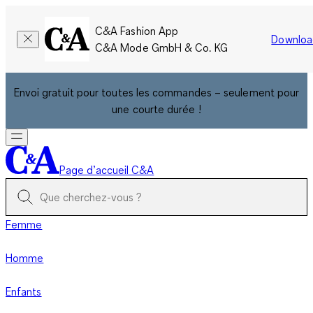
C&A Fashion App
Downloa
C&A Mode GmbH & Co. KG
Envoi gratuit pour toutes les commandes – seulement pour
une courte durée !
Page d’accueil C&A
Femme
Homme
Enfants