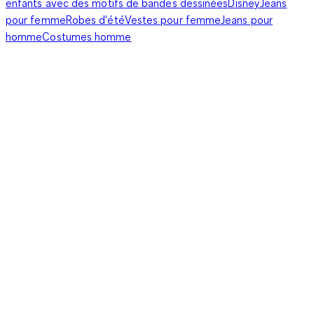
enfants avec des motifs de bandes dessinées
Disney
Jeans
pour femme
Robes d'été
Vestes pour femme
Jeans pour
homme
Costumes homme