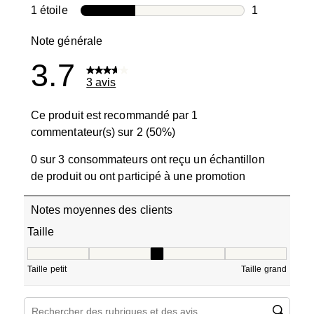
0 avis avec 2
1 étoile
étoiles
1
1 avis avec 1
Note générale
3.7
3 avis
Ce produit est recommandé par 1
commentateur(s) sur 2 (50%)
0 sur 3 consommateurs ont reçu un échantillon
de produit ou ont participé à une promotion
Notes moyennes des clients
Taille
Taille, 3 sur 5, où 1 est égal à Taille petit et 5 est égal à T
Taille petit
Taille grand
Zone de recherche de sujet et d'avis