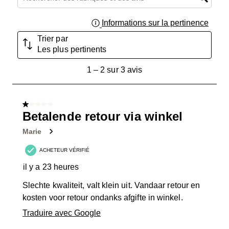
Informations sur la pertinence
Affich
Trier par
Les plus pertinents
1
1
–
2 sur 3
avis
à
2
sur
1 sur 5 étoiles.
3
Betalende retour via winkel
avis.
Marie
ACHETEUR VÉRIFIÉ
il y a 23 heures
Slechte kwaliteit, valt klein uit. Vandaar retour en
kosten voor retour ondanks afgifte in winkel.
Traduire avec Google