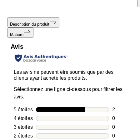
Description du produit
Matière
Avis
Les avis ne peuvent être soumis que par des
clients ayant acheté les produits.
Sélectionnez une ligne ci-dessous pour filtrer les
avis.
5 étoiles
étoiles
2
2 avis avec 5
4 étoiles
étoiles
0
0 avis avec 4
3 étoiles
étoiles
0
0 avis avec 3
2 étoiles
étoiles
0