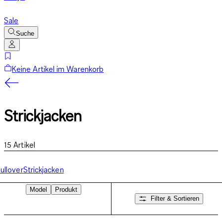
Sale
Suche
Keine Artikel im Warenkorb
Strickjacken
15
Artikel
ullover
Strickjacken
Model
Produkt
Filter & Sortieren