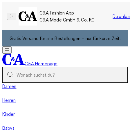
C&A Fashion App
Downloa
C&A Mode GmbH & Co. KG
Gratis Versand für alle Bestellungen – nur für kurze Zeit.
C&A Homepage
Damen
Herren
Kinder
Babys