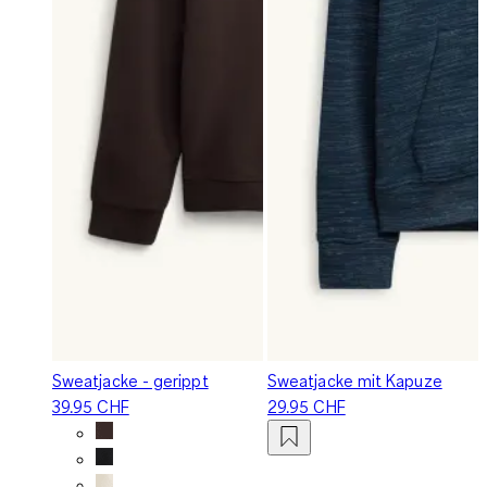
Sweatjacke - gerippt
Sweatjacke mit Kapuze
39.95 CHF
29.95 CHF