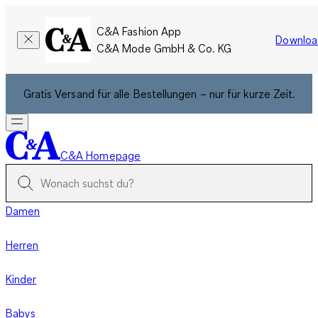
C&A Fashion App
Downloa
C&A Mode GmbH & Co. KG
Gratis Versand für alle Bestellungen – nur für kurze Zeit.
C&A Homepage
Damen
Herren
Kinder
Babys