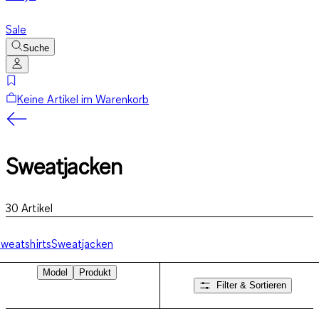
Sale
Suche
Keine Artikel im Warenkorb
Sweatjacken
30
Artikel
weatshirts
Sweatjacken
Model
Produkt
Filter & Sortieren