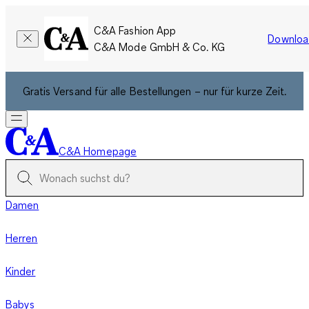
C&A Fashion App
Downloa
C&A Mode GmbH & Co. KG
Gratis Versand für alle Bestellungen – nur für kurze Zeit.
C&A Homepage
Damen
Herren
Kinder
Babys