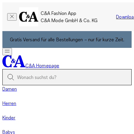
C&A Fashion App
Downloa
C&A Mode GmbH & Co. KG
Gratis Versand für alle Bestellungen – nur für kurze Zeit.
C&A Homepage
Damen
Herren
Kinder
Babys