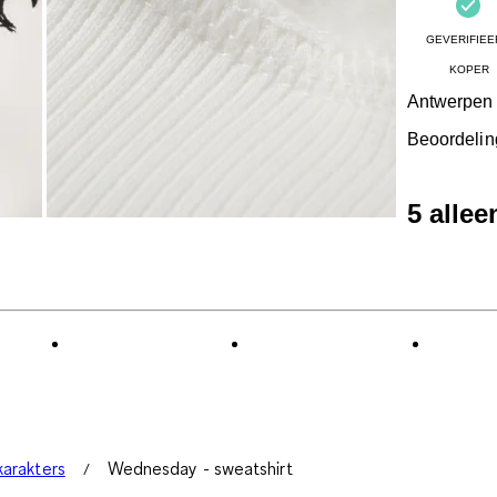
GEVERIFIEE
KOPER
Antwerpen
Beoordelin
5 alle
arakters
Wednesday - sweatshirt