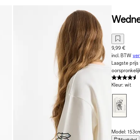
Wednes
9,99 €
incl. BTW
ve
Laagste prij
oorspronkelij
Kleur
:
wit
Model: 153cm
Maattabel