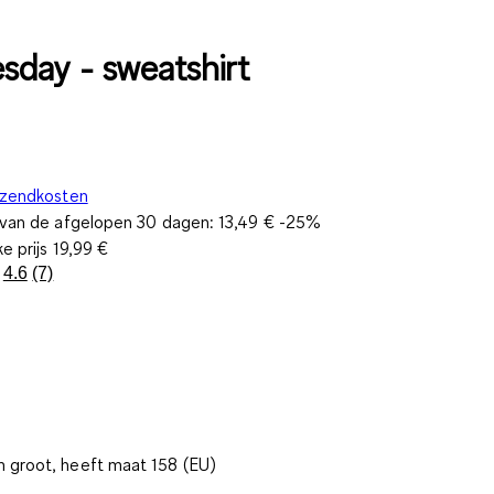
day - sweatshirt
rzendkosten
s van de afgelopen 30 dagen:
13,49 €
-25%
ke prijs
19,99 €
4.6
(7)
Lees
7
beoordelingen.
Dezelfde
paginalink.
 groot, heeft maat 158 (EU)