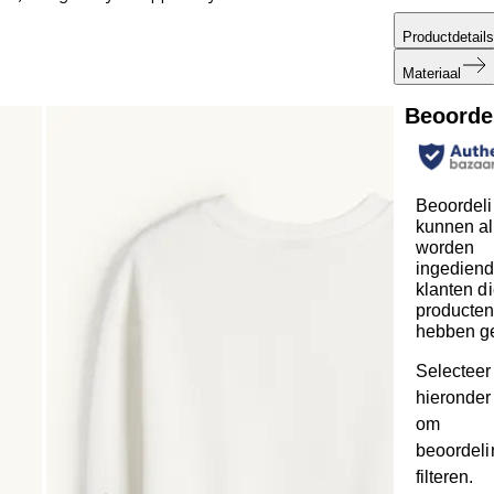
Productdetails
Materiaal
Beoorde
Beoordel
kunnen al
worden
ingediend
klanten d
producte
hebben g
Selecteer
hieronder 
om
beoordeli
filteren.