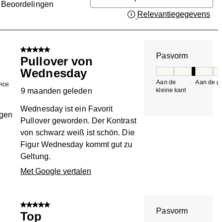
Beoordelingen
Relevantiegegevens
Gee
n.
5 van 5 sterren.
Pasvorm
Pullover von
Wednesday
Pasvorm, 3 van 5, 
Aan de
Aan de gr
RDE
9 maanden geleden
kleine kant
k
Wednesday ist ein Favorit
ngen
Pullover geworden. Der Kontrast
von schwarz weiß ist schön. Die
Figur Wednesday kommt gut zu
Geltung.
Met Google vertalen
5 van 5 sterren.
Pasvorm
Top