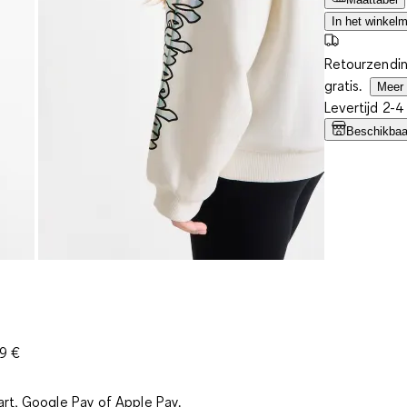
In het winkel
Retourzendin
gratis.
Meer 
Levertijd 2-
Beschikbaar
39 €
art, Google Pay of Apple Pay.