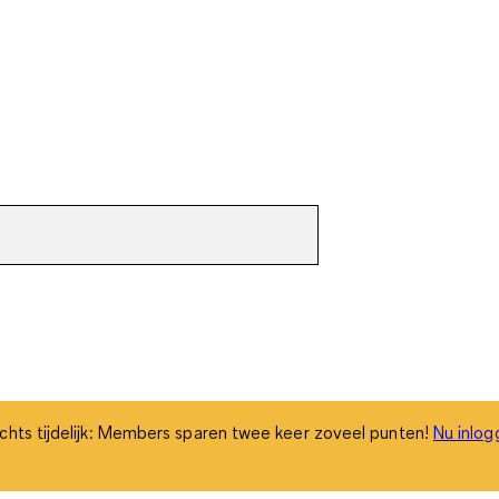
chts tijdelijk: Members sparen twee keer zoveel punten!
Nu inlog
chts tijdelijk: Members sparen twee keer zoveel punten!
Nu inlog