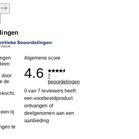
lingen
ingen
Algemene score
leen
4.6
 door
7
ie de
beoordelingen
n
0 van 7 reviewers heeft
ekocht.
een voorbeeldproduct
ontvangen of
een rij
deelgenomen aan een
aanbieding
ngen te