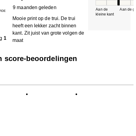
Pasvorm, 3 van 5, 
9 maanden geleden
Aan de
Aan de gr
RDE
kleine kant
k
Mooie print op de trui. De trui
heeft een lekker zacht binnen
kant. Zit juist van grote volgen de
g
1
maat
en score-beoordelingen