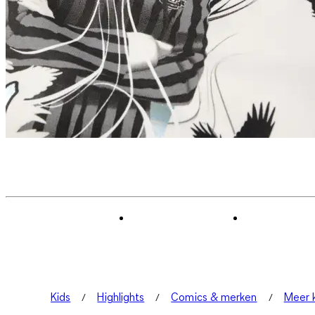
Kids
Highlights
Comics & merken
Meer k