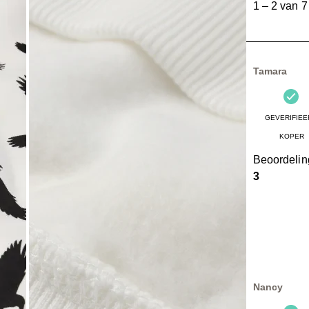
1
–
2 van 7
2
van
7
Beoordelinge
Tamara
GEVERIFIEE
KOPER
Beoordeli
3
Nancy