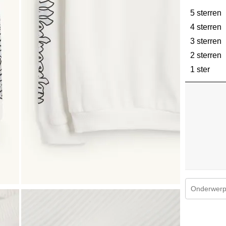
5 sterren
s
4 sterren
s
3 sterren
s
2 sterren
s
1 ster
ster
Onderwerpe
1
tot