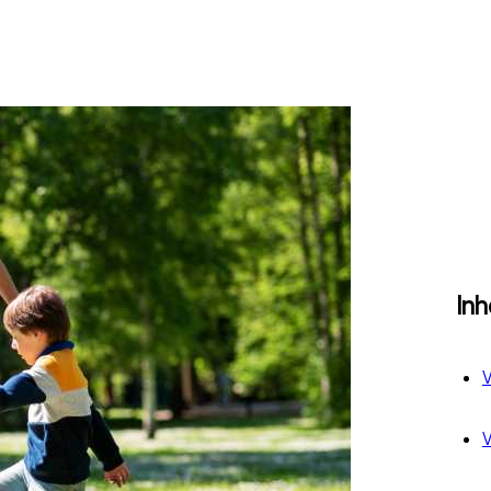
In
V
V