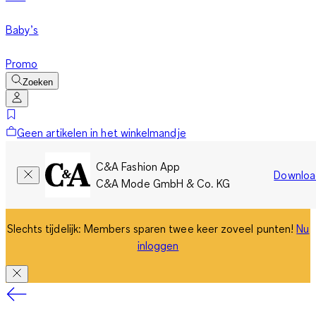
Baby’s
Promo
Zoeken
Geen artikelen in het winkelmandje
C&A Fashion App
Downloa
C&A Mode GmbH & Co. KG
Slechts tijdelijk: Members sparen twee keer zoveel punten!
Nu
inloggen