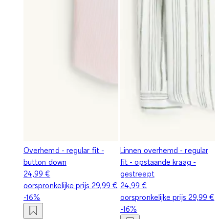
Overhemd - regular fit -
Linnen overhemd - regular
button down
fit - opstaande kraag -
24,99 €
gestreept
oorspronkelijke prijs
29,99 €
24,99 €
-16%
oorspronkelijke prijs
29,99 €
-16%