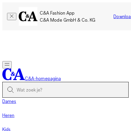
C&A Fashion App
Downloa
C&A Mode GmbH & Co. KG
Slechts tijdelijk: Members sparen twee keer zoveel punten!
Nu
inloggen
C&A-homepagina
Dames
Heren
Kids