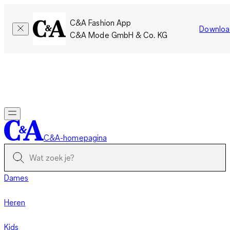
C&A Fashion App
Downloa
C&A Mode GmbH & Co. KG
Slechts tijdelijk: Members sparen twee keer zoveel punten!
Nu
inloggen
C&A-homepagina
Dames
Heren
Kids