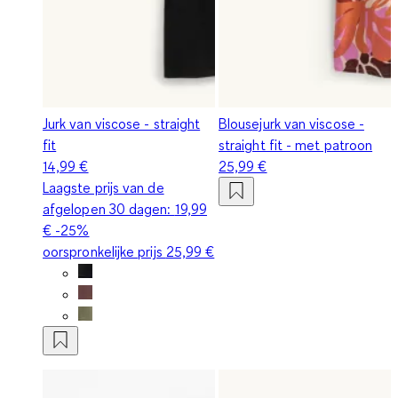
Jurk van viscose - straight
Blousejurk van viscose -
fit
straight fit - met patroon
14,99 €
25,99 €
Laagste prijs van de
afgelopen 30 dagen:
19,99
€
-25%
oorspronkelijke prijs
25,99 €