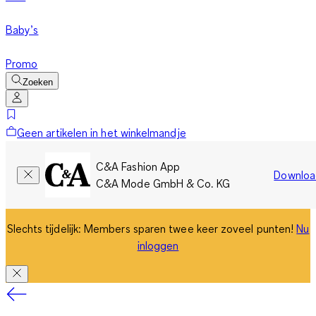
Baby’s
Promo
Zoeken
Geen artikelen in het winkelmandje
C&A Fashion App
Downloa
C&A Mode GmbH & Co. KG
Slechts tijdelijk: Members sparen twee keer zoveel punten!
Nu
inloggen