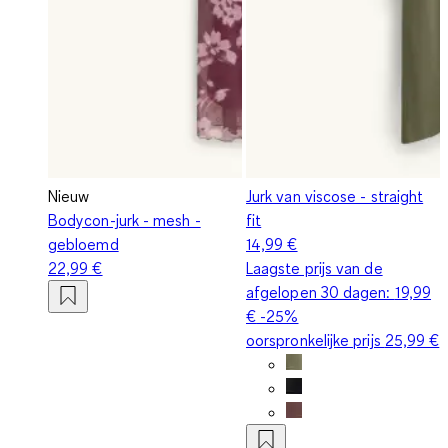
Nieuw
Jurk van viscose - straight
Bodycon-jurk - mesh -
fit
gebloemd
14,99 €
22,99 €
Laagste prijs van de
afgelopen 30 dagen:
19,99
€
-25%
oorspronkelijke prijs
25,99 €