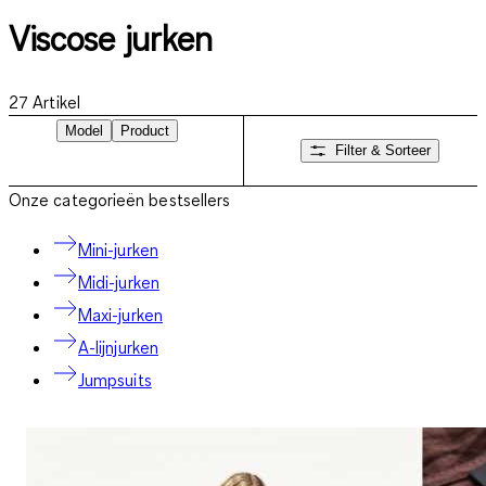
Viscose jurken
27
Artikel
Model
Product
Filter & Sorteer
Onze categorieën bestsellers
Mini-jurken
Midi-jurken
Maxi-jurken
A-lijnjurken
Jumpsuits