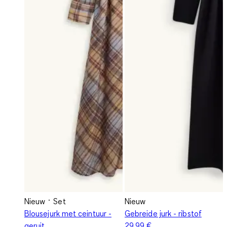
Nieuw
Set
Nieuw
Blousejurk met ceintuur -
Gebreide jurk - ribstof
geruit
29,99 €