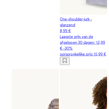
One-shoulder-jurk -
glanzend
8,99 €
Laagste prijs van de
afgelopen 30 dagen:
12,99
€
-30%
oorspronkelijke prijs
15,99 €