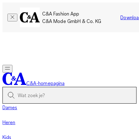
C&A Fashion App
Downloa
C&A Mode GmbH & Co. KG
Slechts tijdelijk: Members sparen twee keer zoveel punten!
Nu
inloggen
C&A-homepagina
Dames
Heren
Kids