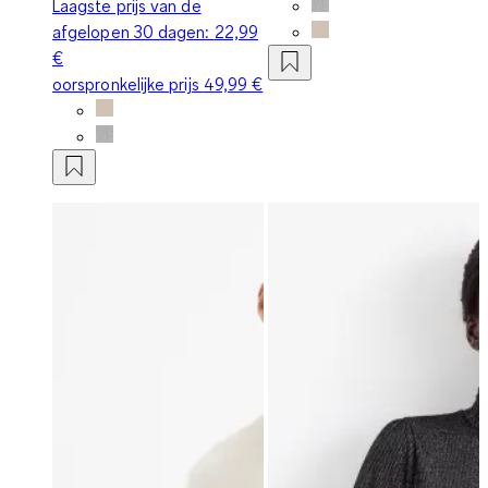
Laagste prijs van de
afgelopen 30 dagen:
22,99
€
oorspronkelijke prijs
49,99 €