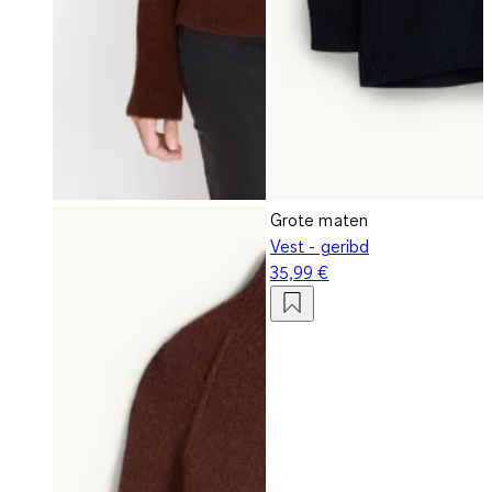
Grote maten
Vest - geribd
35,99 €