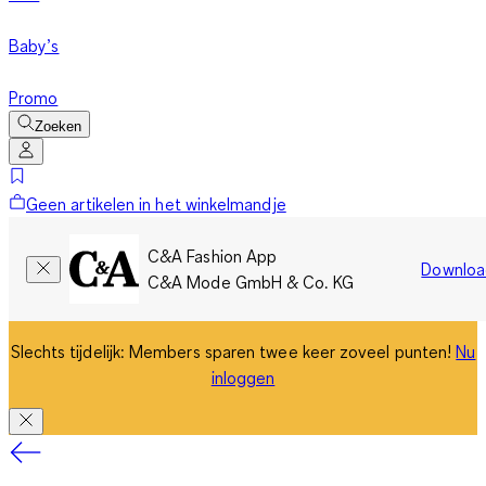
Baby’s
Promo
Zoeken
Geen artikelen in het winkelmandje
C&A Fashion App
Downloa
C&A Mode GmbH & Co. KG
Slechts tijdelijk: Members sparen twee keer zoveel punten!
Nu
inloggen