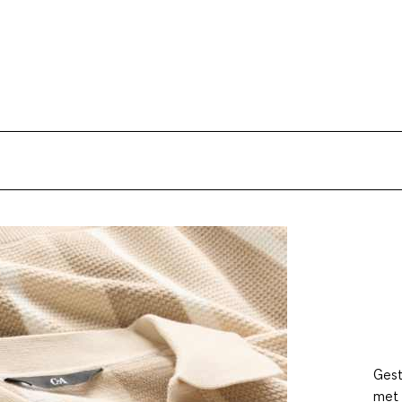
Gest
met 