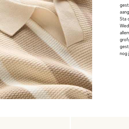
gest
aang
Sta 
Wedd
alle
grof
gest
nog 