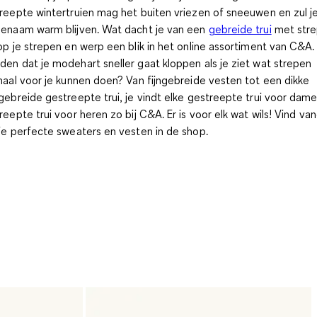
reepte wintertruien mag het buiten vriezen of sneeuwen en zul je 
enaam warm blijven
. Wat dacht je van een
gebreide trui
met str
op je strepen en werp een blik in het online assortiment van C&A.
en dat je modehart sneller gaat kloppen als je ziet wat strepen
maal voor je kunnen doen? Van fijngebreide vesten tot een dikke
gebreide gestreepte trui, je vindt elke gestreepte trui voor dam
reepte trui voor heren zo bij C&A. Er is voor elk wat wils! Vind va
je perfecte sweaters en vesten in de shop.