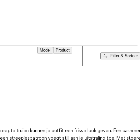
Model
Product
Filter & Sorteer
reepte truien kunnen je outfit een frisse look geven. Een cashmer
een streepjespatroon voegt stijl aan je uitstraling toe.
Met stoer