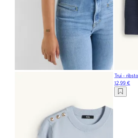
Trui - ribs
12,99 €