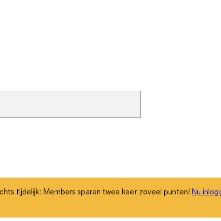
chts tijdelijk: Members sparen twee keer zoveel punten!
Nu inlog
chts tijdelijk: Members sparen twee keer zoveel punten!
Nu inlog