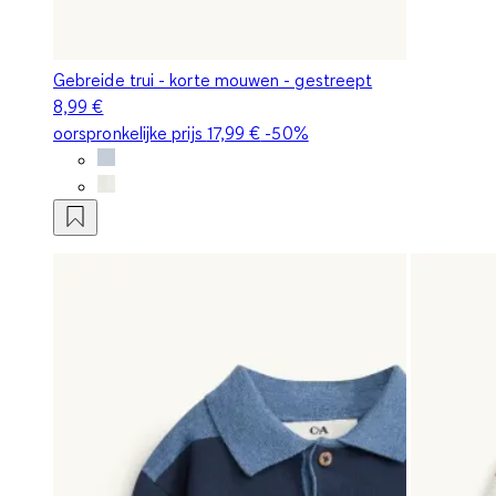
Gebreide trui - korte mouwen - gestreept
8,99 €
oorspronkelijke prijs
17,99 €
-50%