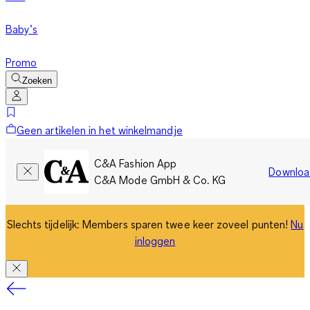
Baby’s
Promo
Zoeken
Geen artikelen in het winkelmandje
C&A Fashion App
Downloa
C&A Mode GmbH & Co. KG
Slechts tijdelijk: Members sparen twee keer zoveel punten!
Nu
inloggen