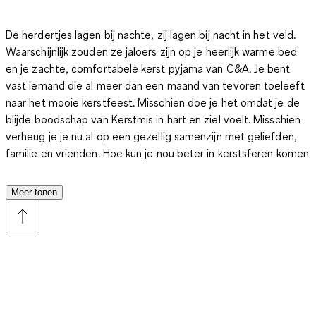
De herdertjes lagen bij nachte, zij lagen bij nacht in het veld.
Waarschijnlijk zouden ze jaloers zijn op je heerlijk warme bed
en je zachte, comfortabele kerst pyjama van C&A. Je bent
vast iemand die al meer dan een maand van tevoren toeleeft
naar het mooie kerstfeest. Misschien doe je het omdat je de
blijde boodschap van Kerstmis in hart en ziel voelt. Misschien
verheug je je nu al op een gezellig samenzijn met geliefden,
familie en vrienden. Hoe kun je nou beter in kerstsferen komen
dan met een mooi gedecoreerd huis en mode die een en al
kerstfeest uitstraalt? Kijk in het online-assortiment van C&A
Meer tonen
en laat je inspireren. Veel mensen die typische kerstkleding
aanschaffen, concentreren zich op de momenten dat ze
wakker en actief zijn. Waarom zou jij je beperken? Je brengt
een derde van je leven slapend door en ook dan mag je
helemaal in kerstsfeer gekleed zijn. Wij hebben warme
flanellen kerstpyjama's, maar ook dunnere exemplaren, mocht
je liever luchtig gekleed gaan als je slaapt. Onze vrolijk ogende