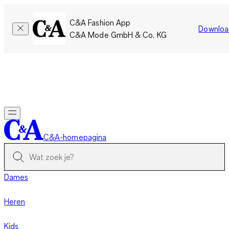
C&A Fashion App
Downloa
C&A Mode GmbH & Co. KG
Slechts tijdelijk: Members sparen twee keer zoveel punten!
Nu
inloggen
C&A-homepagina
Dames
Heren
Kids