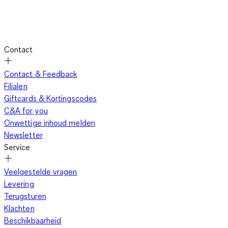
kerstpyjama's hoef je echt niet uit te trekken als je wakker
wordt. Neem de tijd en begin in je kerst pyjama aan het
kerstontbijt. Tijd genoeg om onze andere kerstkleding aan te
trekken.
Contact
Contact & Feedback
Een kerst pyjama voor een stille nacht?
Filialen
Giftcards & Kortingscodes
C&A for you
Onwettige inhoud melden
In onze collectie vind je de leukste kerstpyjama's voor dames,
Newsletter
heren en kinderen. Ga voor een gezellige en warme pyjama
Service
met mooie kerstversiering, zoals rendieren, hulst, de kerstman
en sneeuwpoppen. Voor de kleinsten onder ons hebben we
Veelgestelde vragen
speels ogende pyjama's in kerstsferen, bijvoorbeeld met
Levering
bekende cartoons, verkleed als kerstman. Wij hebben de
Terugsturen
licentie om deze beroemde cartoons te mogen gebruiken.
Klachten
Shop online bij C&A en ga voor een pyjamajas en pyjamabroek
Beschikbaarheid
in één overkoepelend thema en kleur, of kies voor een