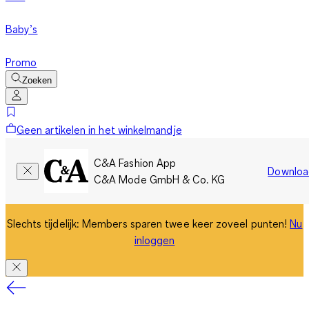
Baby’s
Promo
Zoeken
Geen artikelen in het winkelmandje
C&A Fashion App
Downloa
C&A Mode GmbH & Co. KG
Slechts tijdelijk: Members sparen twee keer zoveel punten!
Nu
inloggen