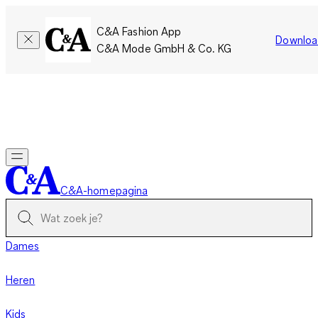
C&A Fashion App
Downloa
C&A Mode GmbH & Co. KG
Slechts tijdelijk: Members sparen twee keer zoveel punten!
Nu
inloggen
C&A-homepagina
Dames
Heren
Kids