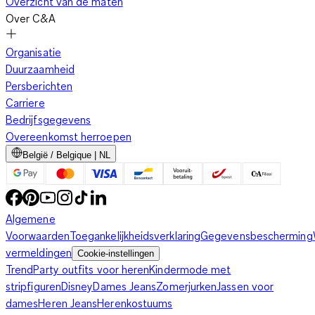
Overzicht van de maten
Over C&A
Organisatie
Duurzaamheid
Persberichten
Carriere
Bedrijfsgegevens
Overeenkomst herroepen
België / Belgique | NL
Algemene
Voorwaarden
Toegankelijkheidsverklaring
Gegevensbescherming
vermeldingen
Cookie-instellingen
Trend
Party outfits voor heren
Kindermode met
stripfiguren
Disney
Dames Jeans
Zomerjurken
Jassen voor
dames
Heren Jeans
Herenkostuums