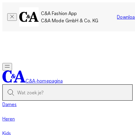
C&A Fashion App
Downloa
C&A Mode GmbH & Co. KG
Slechts tijdelijk: Members sparen twee keer zoveel punten!
Nu
inloggen
C&A-homepagina
Dames
Heren
Kids