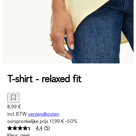
T-shirt - relaxed fit
8,99 €
incl. BTW
verzendkosten
oorspronkelijke prijs
17,99 €
-50%
4.4
(5)
Lees
Kleur
:
geel
5