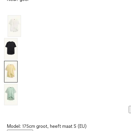
beoordelingen.
Dezelfde
paginalink.
Model: 175cm groot, heeft maat S (EU)