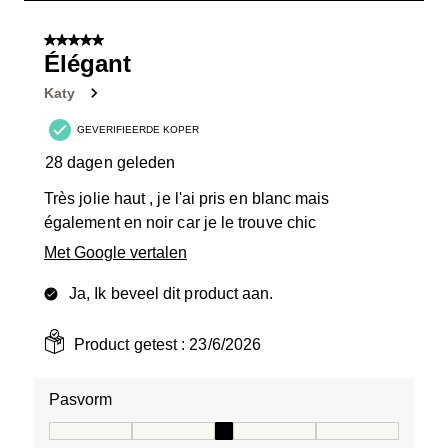
1
van
5 van 5 sterren.
5
Élégant
Beoordelingen.
Katy
GEVERIFIEERDE KOPER
28 dagen geleden
Très jolie haut , je l'ai pris en blanc mais
également en noir car je le trouve chic
Met Google vertalen
Ja, Ik beveel dit product aan.
Product getest :
23/6/2026
Pasvorm
Pasvorm, 3 van 5, waarbij 1 gelijk is aan Aan de kleine 