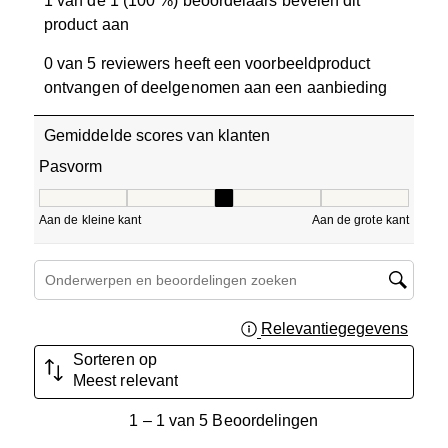
1 van de 1 (100 %) beoordelaars bevelen dit
product aan
0 van 5 reviewers heeft een voorbeeldproduct
ontvangen of deelgenomen aan een aanbieding
Gemiddelde scores van klanten
Pasvorm
Pasvorm, 3 van 5, waarbij 1 gelijk is aan Aan de kleine ka
Aan de kleine kant
Aan de grote kant
Onderwerpen en beoordelingen zoeken per regio
Relevantiegegevens
Geef 
Sorteren op
Meest relevant
1
1
–
1 van 5
Beoordelingen
tot