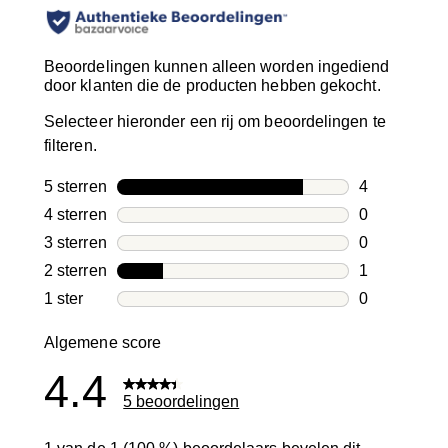
Beoordelingen kunnen alleen worden ingediend
door klanten die de producten hebben gekocht.
Selecteer hieronder een rij om beoordelingen te
filteren.
5 sterren
sterren
4
4 beoordelin
4 sterren
sterren
0
0 beoordelin
3 sterren
sterren
0
0 beoordelin
2 sterren
sterren
1
1 beoordelin
1 ster
sterren
0
0 beoordelin
Algemene score
4.4
5 beoordelingen