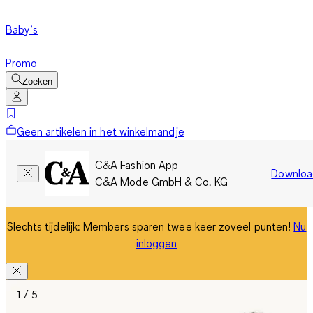
Baby’s
Promo
Zoeken
Geen artikelen in het winkelmandje
C&A Fashion App
Downloa
C&A Mode GmbH & Co. KG
Slechts tijdelijk: Members sparen twee keer zoveel punten!
Nu
inloggen
1 / 5