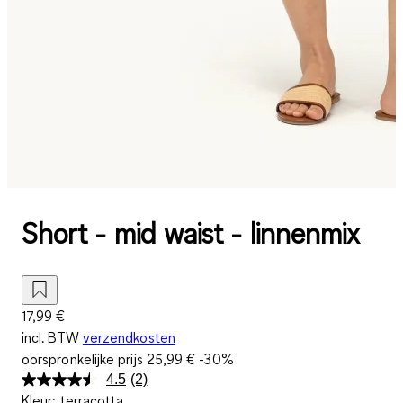
Short - mid waist - linnenmix
17,99 €
incl. BTW
verzendkosten
oorspronkelijke prijs
25,99 €
-30%
4.5
(2)
Lees
Kleur
:
terracotta
2