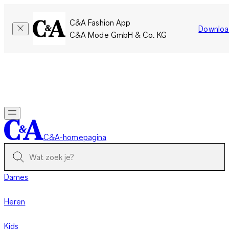
C&A Fashion App
Downloa
C&A Mode GmbH & Co. KG
Slechts tijdelijk: Members sparen twee keer zoveel punten!
Nu
inloggen
C&A-homepagina
Dames
Heren
Kids