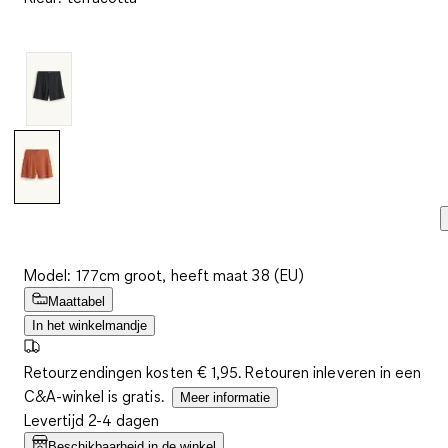
beoordelingen.
Dezelfde
paginalink.
Model: 177cm groot, heeft maat 38 (EU)
Maattabel
In het winkelmandje
Retourzendingen kosten € 1,95. Retouren inleveren in een
C&A-winkel is gratis.
Meer informatie
Levertijd 2-4 dagen
Beschikbaarheid in de winkel