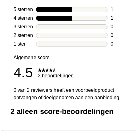
5 sterren
sterren
1
1 beoordelin
4 sterren
sterren
1
1 beoordelin
3 sterren
sterren
0
0 beoordelin
2 sterren
sterren
0
0 beoordelin
1 ster
sterren
0
0 beoordelin
Algemene score
4.5
2 beoordelingen
0 van 2 reviewers heeft een voorbeeldproduct
ontvangen of deelgenomen aan een aanbieding
1
2 alleen score-beoordelingen
tot
0
van