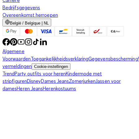
Carriere
Bedrijfsgegevens
Overeenkomst herroepen
België / Belgique | NL
Algemene
Voorwaarden
Toegankelijkheidsverklaring
Gegevensbescherming
vermeldingen
Cookie-instellingen
Trend
Party outfits voor heren
Kindermode met
stripfiguren
Disney
Dames Jeans
Zomerjurken
Jassen voor
dames
Heren Jeans
Herenkostuums