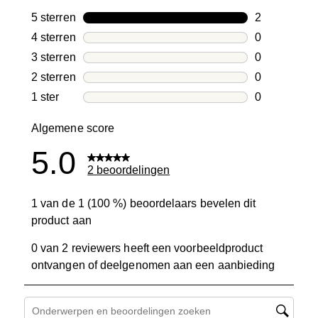
5 sterren
sterren
2
2 beoordelin
4 sterren
sterren
0
0 beoordelin
3 sterren
sterren
0
0 beoordelin
2 sterren
sterren
0
0 beoordelin
1 ster
sterren
0
0 beoordelin
Algemene score
5.0
2 beoordelingen
1 van de 1 (100 %) beoordelaars bevelen dit
product aan
0 van 2 reviewers heeft een voorbeeldproduct
ontvangen of deelgenomen aan een aanbieding
Onderwerpen en beoordelingen zoeken per regio