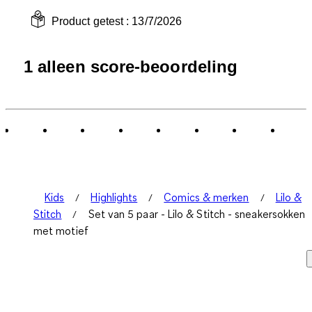
Product getest :
13/7/2026
1 alleen score-beoordeling
Kids
Highlights
Comics & merken
Lilo &
Stitch
Set van 5 paar - Lilo & Stitch - sneakersokken
met motief