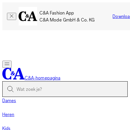
C&A Fashion App
Downloa
C&A Mode GmbH & Co. KG
Slechts tijdelijk: Members sparen twee keer zoveel punten!
Nu
inloggen
C&A-homepagina
Dames
Heren
Kids