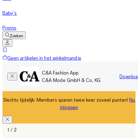
Baby’s
Promo
Zoeken
Geen artikelen in het winkelmandje
C&A Fashion App
Downloa
C&A Mode GmbH & Co. KG
Slechts tijdelijk: Members sparen twee keer zoveel punten!
Nu
inloggen
1 / 2