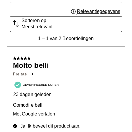
Relevantiegegevens
Geef 
Sorteren op
Meest relevant
1
1
–
1 van 2
Beoordelingen
tot
1
van
5 van 5 sterren.
2
Molto belli
Beoordelingen.
Freitas
GEVERIFIEERDE KOPER
23 dagen geleden
Comodi e belli
Met Google vertalen
Ja, Ik beveel dit product aan.