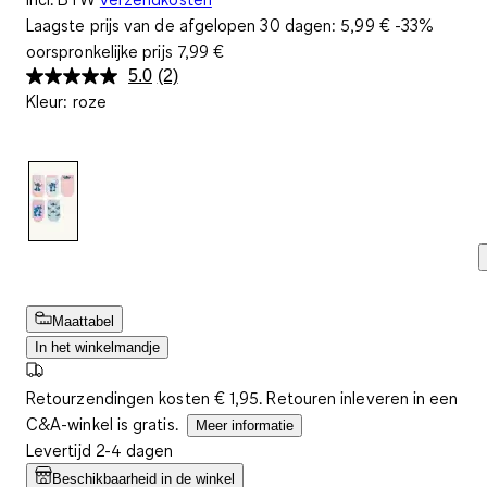
Laagste prijs van de afgelopen 30 dagen:
5,99 €
-33%
oorspronkelijke prijs
7,99 €
5.0
(2)
Lees
Kleur
:
roze
2
beoordelingen.
Dezelfde
paginalink.
Maattabel
In het winkelmandje
Retourzendingen kosten € 1,95. Retouren inleveren in een
C&A-winkel is gratis.
Meer informatie
Levertijd 2-4 dagen
Beschikbaarheid in de winkel