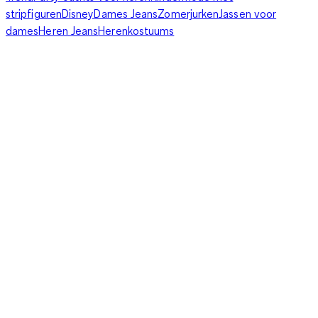
stripfiguren
Disney
Dames Jeans
Zomerjurken
Jassen voor
dames
Heren Jeans
Herenkostuums