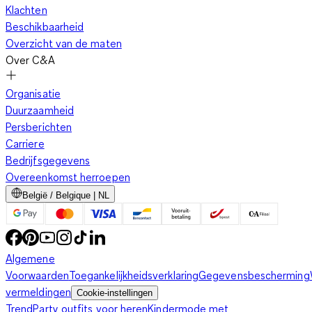
Klachten
Beschikbaarheid
Overzicht van de maten
Over C&A
Organisatie
Duurzaamheid
Persberichten
Carriere
Bedrijfsgegevens
Overeenkomst herroepen
België / Belgique | NL
Algemene
Voorwaarden
Toegankelijkheidsverklaring
Gegevensbescherming
vermeldingen
Cookie-instellingen
Trend
Party outfits voor heren
Kindermode met