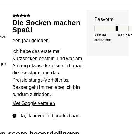
n.
5 van 5 sterren.
Pasvorm
Die Socken machen
Spaß!
Pasvorm, 3 van 5, 
Aan de
Aan de gr
RDE
een jaar geleden
kleine kant
k
Ich habe das erste mal
Kurzsocken bestellt, und war am
ngen
Anfang etwas skeptisch. Ich mag
die Passform und das
Preisleistungs-Verhältniss.
Besser geht immer, aber ich bin
rundum zufrieden.
Met Google vertalen
Ja, Ik beveel dit product aan.
een score-beoordelingen