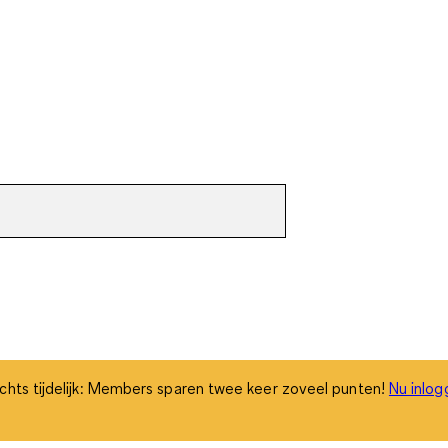
chts tijdelijk: Members sparen twee keer zoveel punten!
Nu inlog
chts tijdelijk: Members sparen twee keer zoveel punten!
Nu inlog