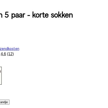
n 5 paar - korte sokken
rzendkosten
4.6
(12)
Lees
12
beoordelingen.
Dezelfde
paginalink.
mandje