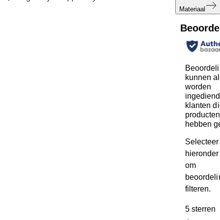
Materiaal
Beoorde
Beoordel
kunnen al
worden
ingediend
klanten d
producte
hebben g
Selecteer
hieronder 
om
beoordeli
filteren.
5 sterren
s