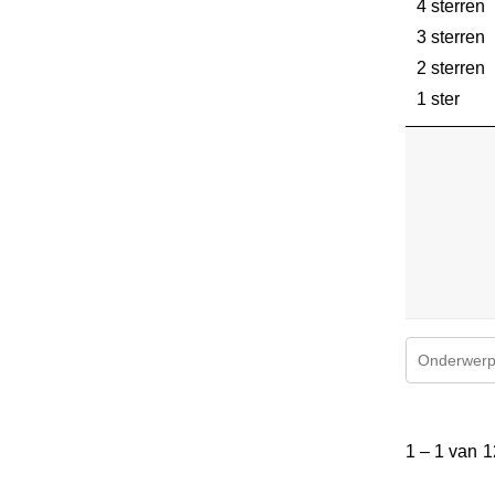
4 sterren
s
3 sterren
s
2 sterren
s
1 ster
ster
Onderwerpe
1
tot
1
–
1 van 1
1
van