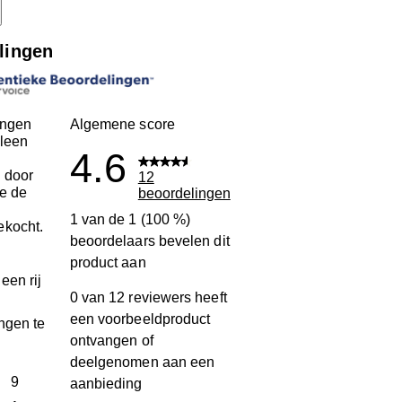
lingen
ingen
Algemene score
leen
4.6
 door
12
ie de
beoordelingen
n
1 van de 1 (100 %)
ekocht.
beoordelaars bevelen dit
product aan
een rij
0 van 12 reviewers heeft
een voorbeeldproduct
ngen te
ontvangen of
deelgenomen aan een
terren
9
aanbieding