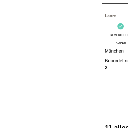
12
Beoordelinge
Lanre
GEVERIFIEE
KOPER
München
Beoordeli
2
11 all