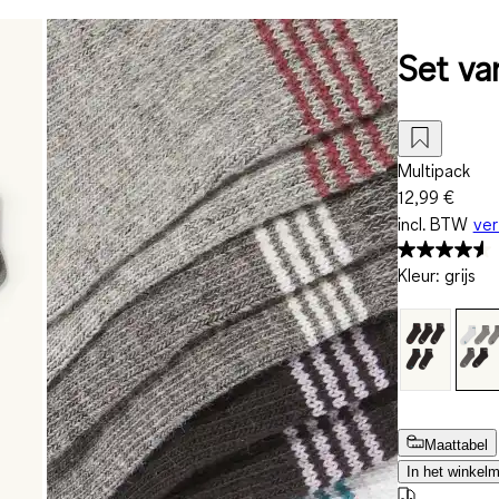
Set va
Multipack
12,99 €
incl. BTW
ve
Kleur
:
grijs
Maattabel
In het winkel