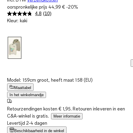
oorspronkelijke prijs
44,99 €
-20%
4.8
(10)
Lees
Kleur
:
kaki
10
beoordelingen.
Dezelfde
paginalink.
Model: 159cm groot, heeft maat 158 (EU)
Maattabel
In het winkelmandje
Retourzendingen kosten € 1,95. Retouren inleveren in een
C&A-winkel is gratis.
Meer informatie
Levertijd 2-4 dagen
Beschikbaarheid in de winkel