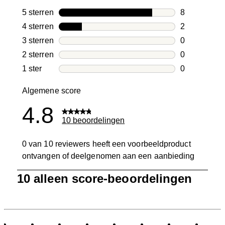
5 sterren
sterren
8
8 beoordelin
4 sterren
sterren
2
2 beoordelin
3 sterren
sterren
0
0 beoordelin
2 sterren
sterren
0
0 beoordelin
1 ster
sterren
0
0 beoordelin
Algemene score
4.8
10 beoordelingen
0 van 10 reviewers heeft een voorbeeldproduct
ontvangen of deelgenomen aan een aanbieding
1
10 alleen score-beoordelingen
tot
0
van
10