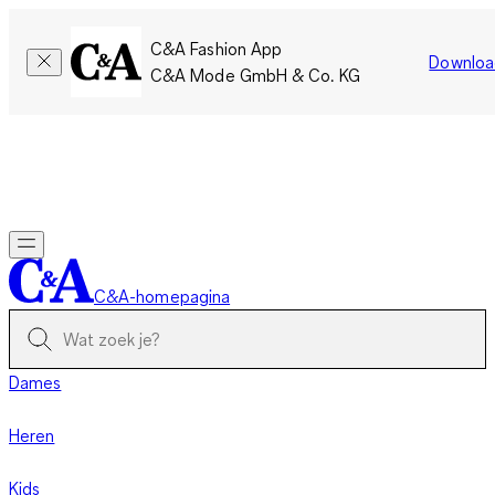
C&A Fashion App
Downloa
C&A Mode GmbH & Co. KG
Slechts tijdelijk: Members sparen twee keer zoveel punten!
Nu
inloggen
C&A-homepagina
Dames
Heren
Kids