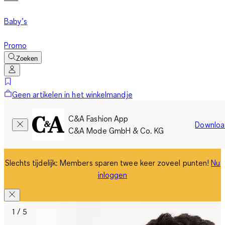
Baby’s
Promo
Zoeken
Geen artikelen in het winkelmandje
C&A Fashion App
Downloa
C&A Mode GmbH & Co. KG
Slechts tijdelijk: Members sparen twee keer zoveel punten!
Nu
inloggen
1 / 5