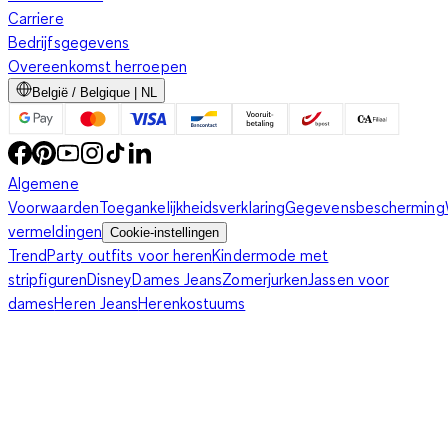
Carriere
Bedrijfsgegevens
Overeenkomst herroepen
België / Belgique | NL
Algemene
Voorwaarden
Toegankelijkheidsverklaring
Gegevensbescherming
vermeldingen
Cookie-instellingen
Trend
Party outfits voor heren
Kindermode met
stripfiguren
Disney
Dames Jeans
Zomerjurken
Jassen voor
dames
Heren Jeans
Herenkostuums