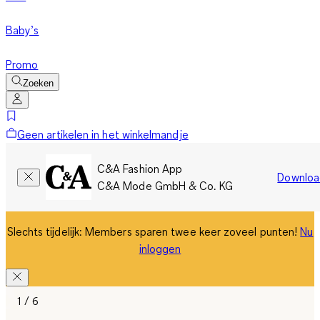
Baby’s
Promo
Zoeken
Geen artikelen in het winkelmandje
C&A Fashion App
Downloa
C&A Mode GmbH & Co. KG
Slechts tijdelijk: Members sparen twee keer zoveel punten!
Nu
inloggen
1 / 6