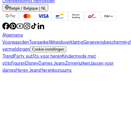
Overeenkomst herroepen
België / Belgique | NL
Algemene
Voorwaarden
Toegankelijkheidsverklaring
Gegevensbescherming
vermeldingen
Cookie-instellingen
Trend
Party outfits voor heren
Kindermode met
stripfiguren
Disney
Dames Jeans
Zomerjurken
Jassen voor
dames
Heren Jeans
Herenkostuums