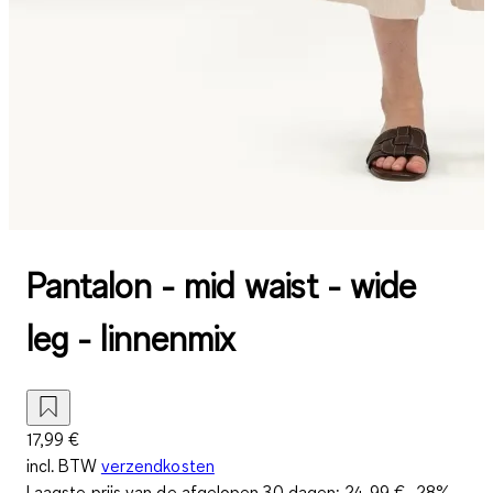
Pantalon - mid waist - wide
leg - linnenmix
17,99 €
incl. BTW
verzendkosten
Laagste prijs van de afgelopen 30 dagen:
24,99 €
-28%