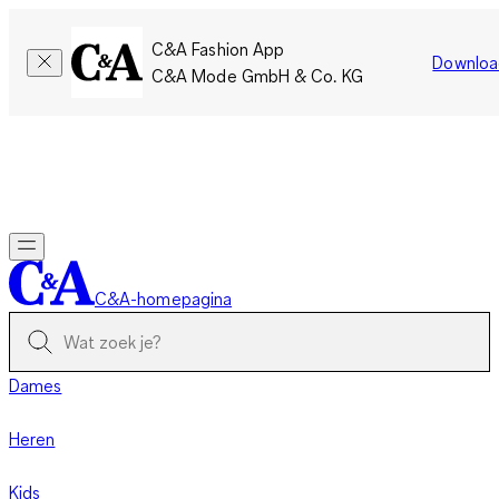
C&A Fashion App
Downloa
C&A Mode GmbH & Co. KG
Slechts tijdelijk: Members sparen twee keer zoveel punten!
Nu
inloggen
C&A-homepagina
Dames
Heren
Kids