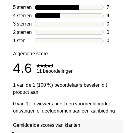
5 sterren
sterren
7
7 beoordelin
4 sterren
sterren
4
4 beoordelin
3 sterren
sterren
0
0 beoordelin
2 sterren
sterren
0
0 beoordelin
1 ster
sterren
0
0 beoordelin
Algemene score
4.6
11 beoordelingen
1 van de 1 (100 %) beoordelaars bevelen dit
product aan
0 van 11 reviewers heeft een voorbeeldproduct
ontvangen of deelgenomen aan een aanbieding
Gemiddelde scores van klanten