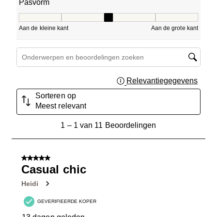
Pasvorm
Pasvorm, 3 van 5, waarbij 1 gelijk is aan Aan de kleine ka
Aan de kleine kant
Aan de grote kant
Onderwerpen en beoordelingen zoeken per regio
Relevantiegegevens
Geef 
Sorteren op
Meest relevant
1
1
–
1 van 11
Beoordelingen
tot
1
van
5 van 5 sterren.
11
Casual chic
Beoordelingen.
Heidi
GEVERIFIEERDE KOPER