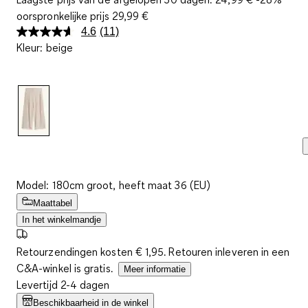
oorspronkelijke prijs
29,99 €
4.6
(11)
Lees
Kleur
:
beige
11
beoordelingen.
Dezelfde
paginalink.
Model: 180cm groot, heeft maat 36 (EU)
Maattabel
In het winkelmandje
Retourzendingen kosten € 1,95. Retouren inleveren in een
C&A-winkel is gratis.
Meer informatie
Levertijd 2-4 dagen
Beschikbaarheid in de winkel