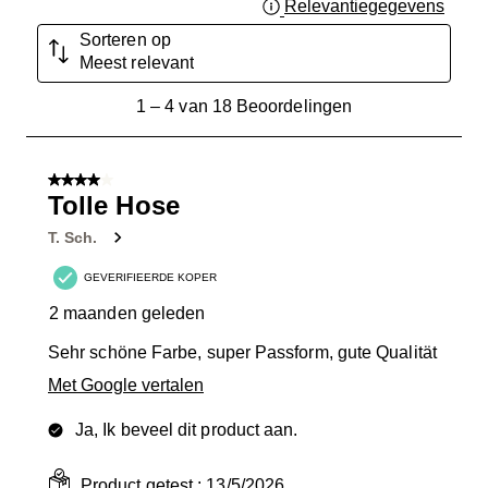
Relevantiegegevens
Geef 
Sorteren op
Meest relevant
1
1
–
4 van 18
Beoordelingen
tot
4
van
4 van 5 sterren.
18
Tolle Hose
Beoordelingen.
T. Sch.
GEVERIFIEERDE KOPER
2 maanden geleden
Sehr schöne Farbe, super Passform, gute Qualität
Met Google vertalen
Ja, Ik beveel dit product aan.
Product getest :
13/5/2026