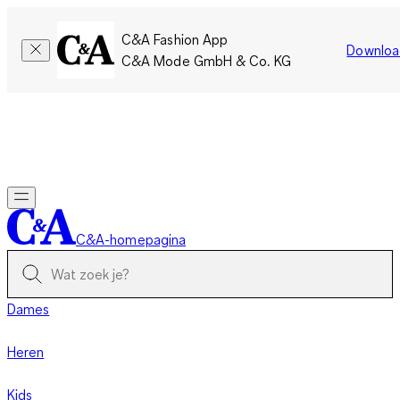
C&A Fashion App
Downloa
C&A Mode GmbH & Co. KG
Slechts tijdelijk: Members sparen twee keer zoveel punten!
Nu
inloggen
C&A-homepagina
Dames
Heren
Kids