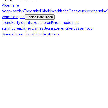
Algemene
Voorwaarden
Toegankelijkheidsverklaring
Gegevensbescherming
vermeldingen
Cookie-instellingen
Trend
Party outfits voor heren
Kindermode met
stripfiguren
Disney
Dames Jeans
Zomerjurken
Jassen voor
dames
Heren Jeans
Herenkostuums