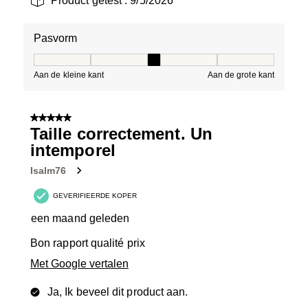
Product getest :
9/5/2026
Pasvorm
Pasvorm, 3 van 5, waarbij 1 gelijk is aan Aan de kleine 
Aan de kleine kant
Aan de grote kant
5 van 5 sterren.
Taille correctement. Un
intemporel
Isalm76
GEVERIFIEERDE KOPER
een maand geleden
Bon rapport qualité prix
Met Google vertalen
Ja, Ik beveel dit product aan.