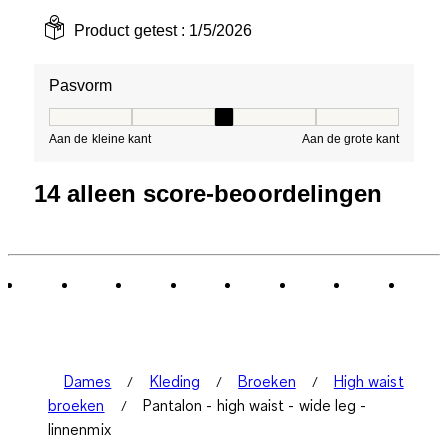
Product getest :
1/5/2026
Pasvorm
Pasvorm, 3 van 5, waarbij 1 gelijk is aan Aan de kleine 
Aan de kleine kant
Aan de grote kant
14 alleen score-beoordelingen
Dames
Kleding
Broeken
High waist
broeken
Pantalon - high waist - wide leg -
linnenmix