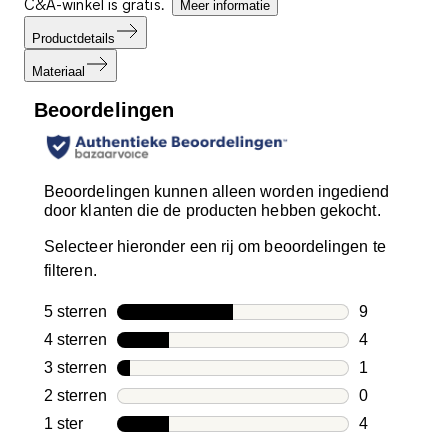
C&A-winkel is gratis.
Meer informatie
Productdetails
Materiaal
Beoordelingen
Beoordelingen kunnen alleen worden ingediend
door klanten die de producten hebben gekocht.
Selecteer hieronder een rij om beoordelingen te
filteren.
5 sterren
sterren
9
9 beoordelin
4 sterren
sterren
4
4 beoordelin
3 sterren
sterren
1
1 beoordelin
2 sterren
sterren
0
0 beoordelin
1 ster
sterren
4
4 beoordelin