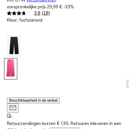
oorspronkelijke prijs
29,99 €
-33%
3.8
(18)
Lees
Kleur
:
fuchsiarood
18
beoordelingen.
Dezelfde
paginalink.
Beschikbaarheid in de winkel
Retourzendingen kosten € 1,95. Retouren inleveren in een