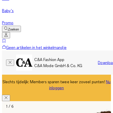
Baby’s
Promo
Zoeken
Geen artikelen in het winkelmandje
C&A Fashion App
Downloa
C&A Mode GmbH & Co. KG
Slechts tijdelijk: Members sparen twee keer zoveel punten!
Nu
inloggen
1 / 6