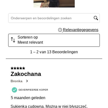
Onderwerpen en beoordelingen zoeken per regio
Relevantiegegevens
Geef 
Sorteren op
Meest relevant
1
1
–
2 van 13
Beoordelingen
tot
2
van
5 van 5 sterren.
13
Zakochana
Beoordelingen.
Bronka
GEVERIFIEERDE KOPER
5 maanden geleden
Sukienka cudowna. Można w niej błyszczeć.