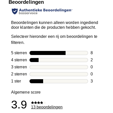
Beoordelingen
Beoordelingen kunnen alleen worden ingediend
door klanten die de producten hebben gekocht.
Selecteer hieronder een rij om beoordelingen te
filteren.
5 sterren
sterren
8
8 beoordelin
4 sterren
sterren
2
2 beoordelin
3 sterren
sterren
0
0 beoordelin
2 sterren
sterren
0
0 beoordelin
1 ster
sterren
3
3 beoordelin
Algemene score
3.9
13 beoordelingen