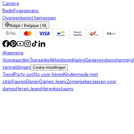
Carriere
Bedrijfsgegevens
Overeenkomst herroepen
België / Belgique | NL
Algemene
Voorwaarden
Toegankelijkheidsverklaring
Gegevensbescherming
vermeldingen
Cookie-instellingen
Trend
Party outfits voor heren
Kindermode met
stripfiguren
Disney
Dames Jeans
Zomerjurken
Jassen voor
dames
Heren Jeans
Herenkostuums