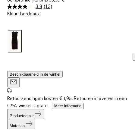
3.9
(13)
Lees
Kleur
:
bordeaux
13
beoordelingen.
Dezelfde
paginalink.
Beschikbaarheid in de winkel
Retourzendingen kosten € 1,95. Retouren inleveren in een
C&A-winkel is gratis.
Meer informatie
Productdetails
Materiaal