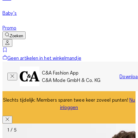
Baby’s
Promo
Zoeken
Geen artikelen in het winkelmandje
C&A Fashion App
Downloa
C&A Mode GmbH & Co. KG
Slechts tijdelijk: Members sparen twee keer zoveel punten!
Nu
inloggen
1 / 5