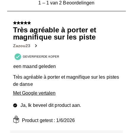
1
1
–
1 van 2
Beoordelingen
tot
1
van
5 van 5 sterren.
2
Très agréable à porter et
Beoordelingen.
magnifique sur les piste
Zazou23
GEVERIFIEERDE KOPER
een maand geleden
Très agréable à porter et magnifique sur les pistes
de danse
Met Google vertalen
Ja, Ik beveel dit product aan.
Product getest :
1/6/2026