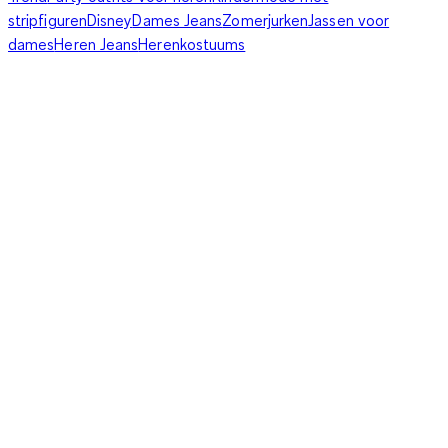
stripfiguren
Disney
Dames Jeans
Zomerjurken
Jassen voor
dames
Heren Jeans
Herenkostuums