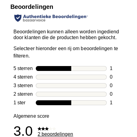
Beoordelingen
Beoordelingen kunnen alleen worden ingediend
door klanten die de producten hebben gekocht.
Selecteer hieronder een rij om beoordelingen te
filteren.
5 sterren
sterren
1
1 beoordelin
4 sterren
sterren
0
0 beoordelin
3 sterren
sterren
0
0 beoordelin
2 sterren
sterren
0
0 beoordelin
1 ster
sterren
1
1 beoordelin
Algemene score
3.0
2 beoordelingen