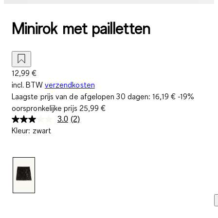
Minirok met pailletten
12,99 €
incl. BTW
verzendkosten
Laagste prijs van de afgelopen 30 dagen:
16,19 €
-19%
oorspronkelijke prijs
25,99 €
3.0
(2)
Lees
Kleur
:
zwart
2
beoordelingen.
Dezelfde
paginalink.