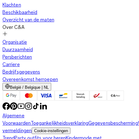
Klachten
Beschikbaarheid
Overzicht van de maten
Over C&A
Organisatie
Duurzaamheid
Persberichten
Carriere
Bedrijfsgegevens
Overeenkomst herroepen
België / Belgique | NL
Algemene
Voorwaarden
Toegankelijkheidsverklaring
Gegevensbescherming
vermeldingen
Cookie-instellingen
Trend
Party outfits voor heren
Kindermode met