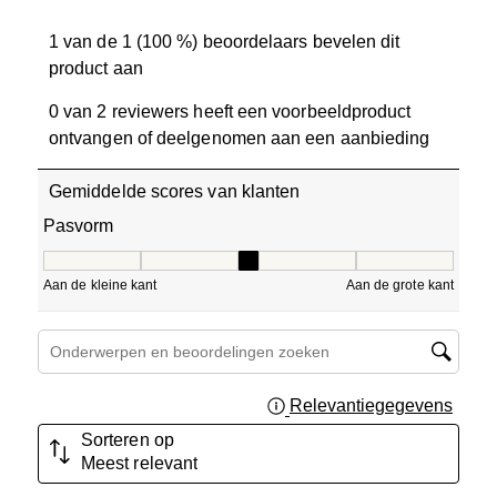
1 van de 1 (100 %) beoordelaars bevelen dit
product aan
0 van 2 reviewers heeft een voorbeeldproduct
ontvangen of deelgenomen aan een aanbieding
Gemiddelde scores van klanten
Pasvorm
Pasvorm, 3 van 5, waarbij 1 gelijk is aan Aan de kleine ka
Aan de kleine kant
Aan de grote kant
Onderwerpen en beoordelingen zoeken per regio
Relevantiegegevens
Geef 
Sorteren op
Meest relevant