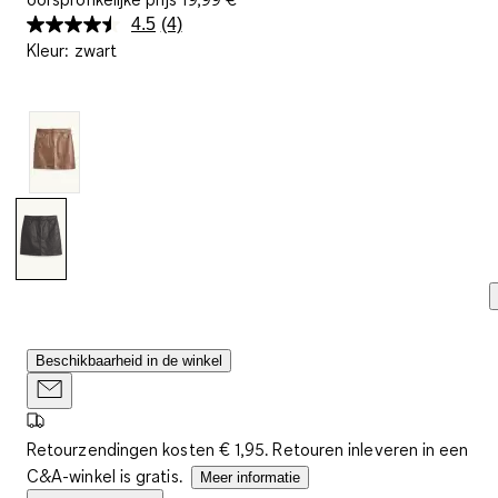
4.5
(4)
Lees
Kleur
:
zwart
4
beoordelingen.
Dezelfde
paginalink.
Beschikbaarheid in de winkel
Retourzendingen kosten € 1,95. Retouren inleveren in een
C&A-winkel is gratis.
Meer informatie