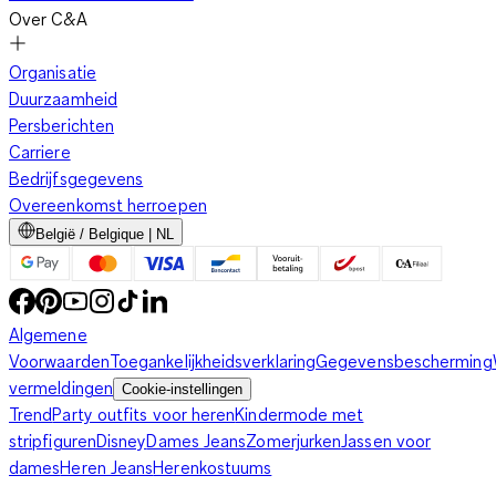
Over C&A
Organisatie
Duurzaamheid
Persberichten
Carriere
Bedrijfsgegevens
Overeenkomst herroepen
België / Belgique | NL
Algemene
Voorwaarden
Toegankelijkheidsverklaring
Gegevensbescherming
vermeldingen
Cookie-instellingen
Trend
Party outfits voor heren
Kindermode met
stripfiguren
Disney
Dames Jeans
Zomerjurken
Jassen voor
dames
Heren Jeans
Herenkostuums