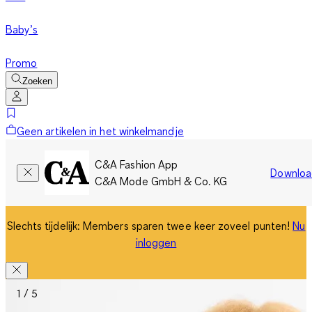
Baby’s
Promo
Zoeken
Geen artikelen in het winkelmandje
C&A Fashion App
Downloa
C&A Mode GmbH & Co. KG
Slechts tijdelijk: Members sparen twee keer zoveel punten!
Nu
inloggen
1 / 5