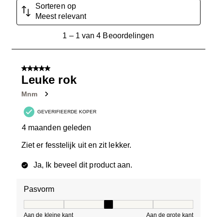
Sorteren op
Meest relevant
1
1
–
1 van 4
Beoordelingen
tot
1
van
5 van 5 sterren.
4
Leuke rok
Beoordelingen.
Mnm
GEVERIFIEERDE KOPER
4 maanden geleden
Ziet er fesstelijk uit en zit lekker.
Ja, Ik beveel dit product aan.
Pasvorm
Pasvorm, 3 van 5, waarbij 1 gelijk is aan Aan de kleine 
Aan de kleine kant
Aan de grote kant