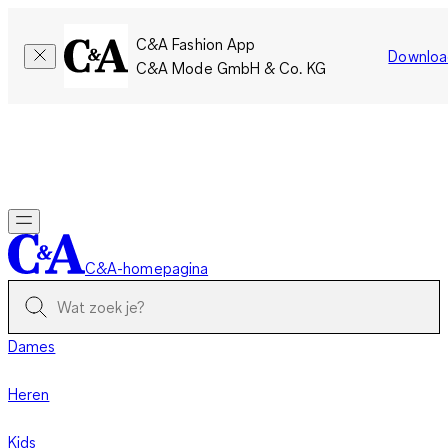
C&A Fashion App
Downloa
C&A Mode GmbH & Co. KG
Slechts tijdelijk: Members sparen twee keer zoveel punten!
Nu
inloggen
C&A-homepagina
Dames
Heren
Kids