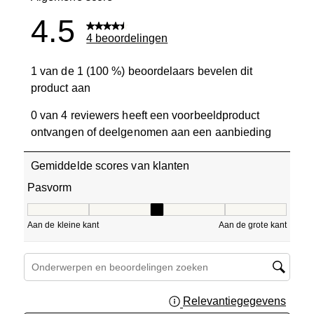
4.5
4 beoordelingen
1 van de 1 (100 %) beoordelaars bevelen dit
product aan
0 van 4 reviewers heeft een voorbeeldproduct
ontvangen of deelgenomen aan een aanbieding
Gemiddelde scores van klanten
Pasvorm
Pasvorm, 3 van 5, waarbij 1 gelijk is aan Aan de kleine ka
Aan de kleine kant
Aan de grote kant
Onderwerpen en beoordelingen zoeken per regio
Relevantiegegevens
Geef 