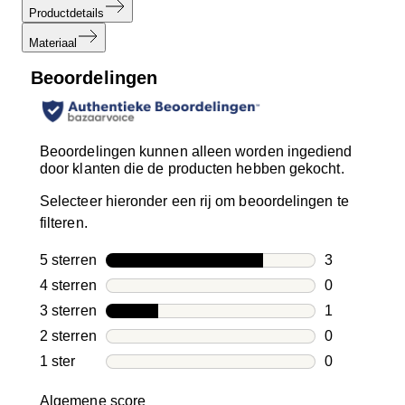
Productdetails
Materiaal
Beoordelingen
Beoordelingen kunnen alleen worden ingediend
door klanten die de producten hebben gekocht.
Selecteer hieronder een rij om beoordelingen te
filteren.
5 sterren
sterren
3
3 beoordelin
4 sterren
sterren
0
0 beoordelin
3 sterren
sterren
1
1 beoordelin
2 sterren
sterren
0
0 beoordelin
1 ster
sterren
0
0 beoordelin
Algemene score