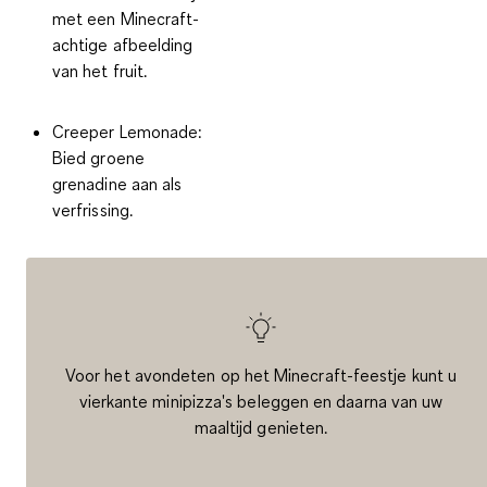
met een Minecraft-
achtige afbeelding
van het fruit.
Creeper Lemonade:
Bied groene
grenadine aan als
verfrissing.
Voor het avondeten op het Minecraft-feestje kunt u
vierkante minipizza's beleggen en daarna van uw
maaltijd genieten.