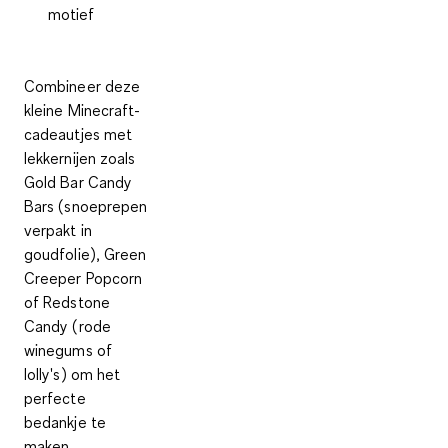
motief
Combineer deze
kleine Minecraft-
cadeautjes met
lekkernijen zoals
Gold Bar Candy
Bars (snoeprepen
verpakt in
goudfolie), Green
Creeper Popcorn
of Redstone
Candy (rode
winegums of
lolly's) om het
perfecte
bedankje te
maken.