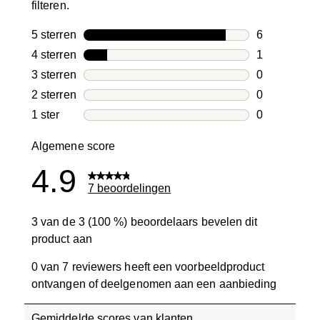
filteren.
5 sterren
sterren
6
6 beoordelin
4 sterren
sterren
1
1 beoordelin
3 sterren
sterren
0
0 beoordelin
2 sterren
sterren
0
0 beoordelin
1 ster
sterren
0
0 beoordelin
Algemene score
4.9
7 beoordelingen
3 van de 3 (100 %) beoordelaars bevelen dit
product aan
0 van 7 reviewers heeft een voorbeeldproduct
ontvangen of deelgenomen aan een aanbieding
Gemiddelde scores van klanten