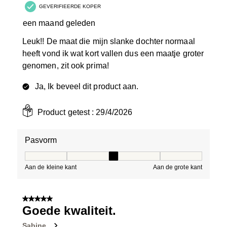
GEVERIFIEERDE KOPER
een maand geleden
Leuk!! De maat die mijn slanke dochter normaal
heeft vond ik wat kort vallen dus een maatje groter
genomen, zit ook prima!
Ja, Ik beveel dit product aan.
Product getest :
29/4/2026
Pasvorm
Pasvorm, 3 van 5, waarbij 1 gelijk is aan Aan de kleine 
Aan de kleine kant
Aan de grote kant
5 van 5 sterren.
Goede kwaliteit.
Sabine