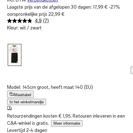
Laagste prijs van de afgelopen 30 dagen:
17,99 €
-27%
oorspronkelijke prijs
22,99 €
4.9
(7)
Lees
Kleur
:
wit / zwart
7
beoordelingen.
Dezelfde
paginalink.
Model: 145cm groot, heeft maat 140 (EU)
Maattabel
In het winkelmandje
Retourzendingen kosten € 1,95. Retouren inleveren in een
C&A-winkel is gratis.
Meer informatie
Levertijd 2-4 dagen