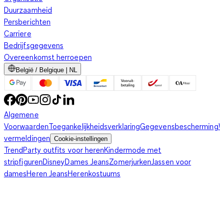
Duurzaamheid
Persberichten
Carriere
Bedrijfsgegevens
Overeenkomst herroepen
België / Belgique | NL
Algemene
Voorwaarden
Toegankelijkheidsverklaring
Gegevensbescherming
vermeldingen
Cookie-instellingen
Trend
Party outfits voor heren
Kindermode met
stripfiguren
Disney
Dames Jeans
Zomerjurken
Jassen voor
dames
Heren Jeans
Herenkostuums