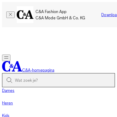
C&A Fashion App
Downloa
C&A Mode GmbH & Co. KG
Slechts tijdelijk: Members sparen twee keer zoveel punten!
Nu
inloggen
C&A-homepagina
Dames
Heren
Kids