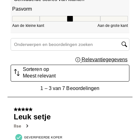
Pasvorm
Pasvorm, 3 van 5, waarbij 1 gelijk is aan Aan de kleine ka
Aan de kleine kant
Aan de grote kant
Onderwerpen en beoordelingen zoeken per regio
Relevantiegegevens
Geef 
Sorteren op
Meest relevant
1
1
–
3 van 7
Beoordelingen
tot
3
van
5 van 5 sterren.
7
Leuk setje
Beoordelingen.
Ilse
GEVERIFIEERDE KOPER