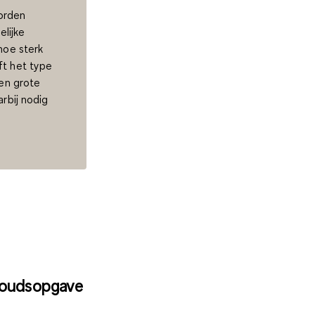
orden
elijke
hoe sterk
ft het type
een grote
arbij nodig
houdsopgave