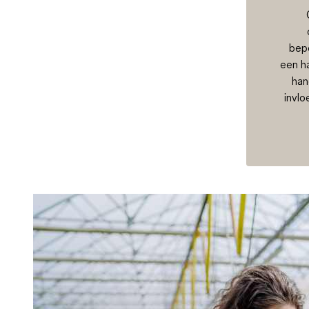
bepe
een h
han
invlo