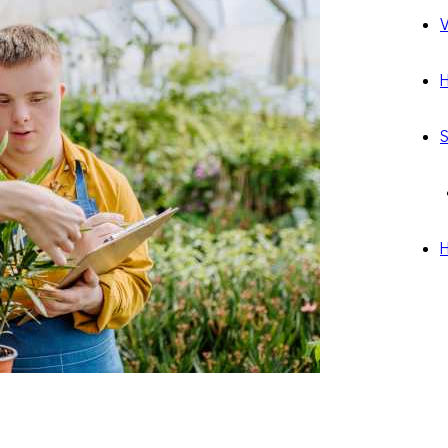
V
H
S
H