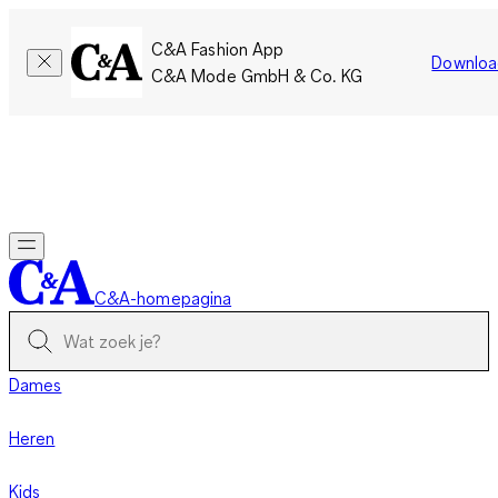
C&A Fashion App
Downloa
C&A Mode GmbH & Co. KG
Slechts tijdelijk: Members sparen twee keer zoveel punten!
Nu
inloggen
C&A-homepagina
Dames
Heren
Kids