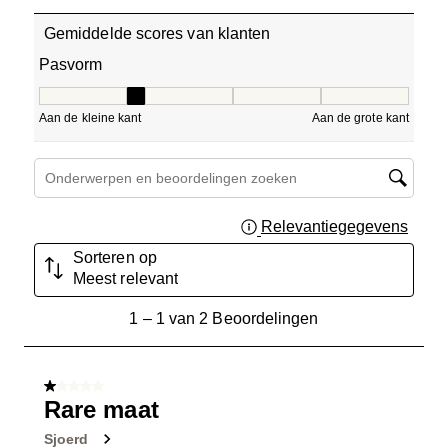
Gemiddelde scores van klanten
Pasvorm
Pasvorm, 2 van 5, waarbij 1 gelijk is aan Aan de kleine ka
Aan de kleine kant
Aan de grote kant
Onderwerpen en beoordelingen zoeken per regio
Relevantiegegevens
Geef 
Sorteren op
Meest relevant
1
1
–
1 van 2
Beoordelingen
tot
1
van
1 van 5 sterren.
2
Rare maat
Beoordelingen.
Sjoerd