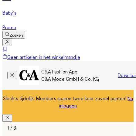
Baby’s
Promo
Zoeken
Geen artikelen in het winkelmandje
C&A Fashion App
Downloa
C&A Mode GmbH & Co. KG
Slechts tijdelijk: Members sparen twee keer zoveel punten!
Nu
inloggen
1 / 3