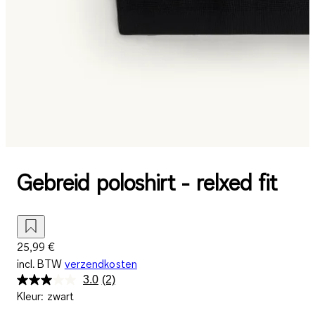
Gebreid poloshirt - relxed fit
25,99 €
incl. BTW
verzendkosten
3.0
(2)
Lees
Kleur
:
zwart
2
beoordelingen.