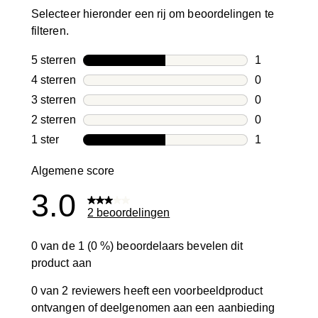
Selecteer hieronder een rij om beoordelingen te
filteren.
5 sterren
sterren
1
1 beoordelin
4 sterren
sterren
0
0 beoordelin
3 sterren
sterren
0
0 beoordelin
2 sterren
sterren
0
0 beoordelin
1 ster
sterren
1
1 beoordelin
Algemene score
3.0
2 beoordelingen
0 van de 1 (0 %) beoordelaars bevelen dit
product aan
0 van 2 reviewers heeft een voorbeeldproduct
ontvangen of deelgenomen aan een aanbieding