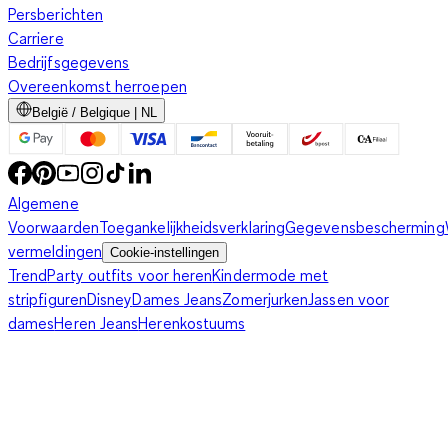
Persberichten
Carriere
Bedrijfsgegevens
Overeenkomst herroepen
België / Belgique | NL
Algemene
Voorwaarden
Toegankelijkheidsverklaring
Gegevensbescherming
vermeldingen
Cookie-instellingen
Trend
Party outfits voor heren
Kindermode met
stripfiguren
Disney
Dames Jeans
Zomerjurken
Jassen voor
dames
Heren Jeans
Herenkostuums