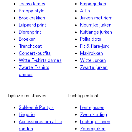
Jeans dames
Empirejurken
Preppy style
A-lijn
Broekpakken
Jurken met riem
Luipaard print
Kleurrijke jurken
Dierenprint
Kuitlange jurken
Broeken
Polka dots
Trenchcoat
Fit & flare-jurk
Concert-outfits
Maxirokken
Witte T-shirts dames
Witte Jurken
Zwarte T-shirts
Zwarte jurken
dames
Tijdloze musthaves
Luchtig en licht
Sokken & Panty's
Lentejassen
Lingerie
Zwemkleding
Accessoires om af te
Luchtige linnen
ronden
Zomerjurken