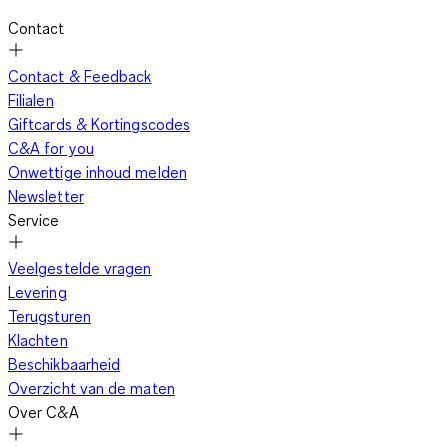
Contact
Contact & Feedback
Een skibroek voor dames moet perfect zitten, want je draagt
Filialen
deze de hele dag. Je wilt lekker kunnen bewegen tijdens de
Giftcards & Kortingscodes
afdalingen op de skipiste of de loipes tijdens het langlaufen.
C&A for you
Tegelijkertijd kies je graag voor een stijlvolle look. Je stelt dus
Onwettige inhoud melden
hoge eisen aan je winterse outfit. Een skibroek met een
Newsletter
nauwsluitende, slanke pasvorm is ideaal om op de piste, off-
Service
piste en tijdens de après-ski goed voor de dag te komen. Je
kunt kiezen voor een losse skibroek of voor een
trendy set
Veelgestelde vragen
van een skibroek en ski-jack
. Ga je hierbij voor klassiek zwart of
Levering
kies je liever voor een opvallende kleur? De meeste modellen
Terugsturen
hebben een geïntegreerde sneeuwvanger bij de pijpeinden
Klachten
om sneeuw buiten de broek te houden. Een goede skibroek
Beschikbaarheid
voor dames is water-, sneeuw- en winddicht. Afgedichte
Overzicht van de maten
naden en een ademend membraan bieden het nodige
Over C&A
comfort. In de regel is de broek gemaakt van
hardshell
materiaal
, dat je optimaal tegen alle weersomstandigheden