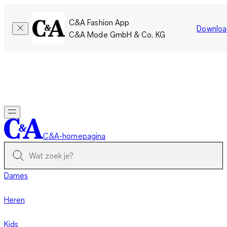
C&A Fashion App
Downloa
C&A Mode GmbH & Co. KG
Slechts tijdelijk: Members sparen twee keer zoveel punten!
Nu
inloggen
C&A-homepagina
Dames
Heren
Kids