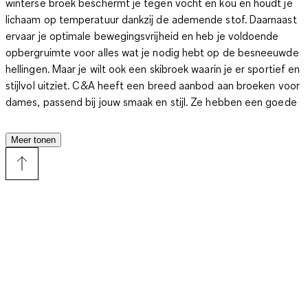
winterse broek
beschermt je tegen vocht en kou
en houdt je
lichaam op temperatuur dankzij de ademende stof. Daarnaast
ervaar je
optimale bewegingsvrijheid
en heb je voldoende
opbergruimte voor alles wat je nodig hebt op de besneeuwde
hellingen. Maar je wilt ook een skibroek waarin je er sportief en
stijlvol uitziet. C&A heeft een breed aanbod aan broeken voor
dames, passend bij jouw smaak en stijl. Ze hebben een goede
pasvorm en zijn gemaakt van
hoogwaardige materialen
. Je
voelt je comfortabel en kunt je lekker vrij bewegen. Hierdoor
Meer tonen
maak je gemakkelijk een lange wandeling door de bergen of
sta je graag de hele middag op de piste. En als je door de
inspanningen gaat zweten, is het transpiratievocht snel
afgevoerd. Elke skibroek is wind- en waterdicht. Val je tijdens
het skiën, snowboarden of langlaufen? Geen probleem, want
het materiaal is sterk en slijtvast. Dankzij de sneeuwvanger bij
de pijpen komt er ook geen sneeuw onder je broek.
Stel jij hoge eisen aan je damesskibroek?