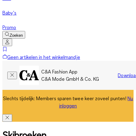
Baby’s
Promo
Zoeken
Geen artikelen in het winkelmandje
C&A Fashion App
Downloa
C&A Mode GmbH & Co. KG
Slechts tijdelijk: Members sparen twee keer zoveel punten!
Nu
inloggen
Skibroeken