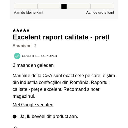
Pasvorm, 3 van 5, waarbij 1 gelijk is aan Aan de kleine 
Aan de kleine kant
Aan de grote kant
5 van 5 sterren.
Excelent raport calitate - preț!
Anoniem
GEVERIFIEERDE KOPER
3 maanden geleden
Mărimile de la C&A sunt exact cele pe care le știm
din industria confecțiilor din România. Raportul
calitate - preț e excelent. Recomand sincer
magazinul.
Met Google vertalen
Ja, Ik beveel dit product aan.