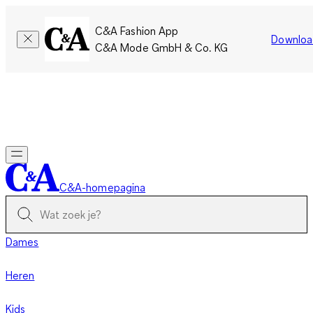
C&A Fashion App
Downloa
C&A Mode GmbH & Co. KG
Slechts tijdelijk: Members sparen twee keer zoveel punten!
Nu
inloggen
C&A-homepagina
Dames
Heren
Kids