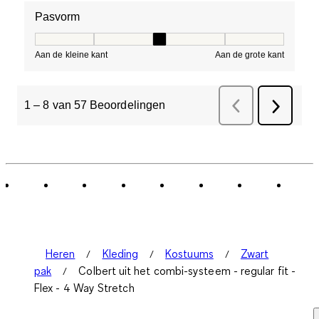
Pasvorm
Pasvorm, 3 van 5, waarbij 1 gelijk is aan Aan de kleine 
Aan de kleine kant
Aan de grote kant
1
–
8 van 57
Beoordelingen
Vorige
Beoordelinge
Volgend
Beoorde
Heren
Kleding
Kostuums
Zwart
pak
Colbert uit het combi-systeem - regular fit -
Flex - 4 Way Stretch