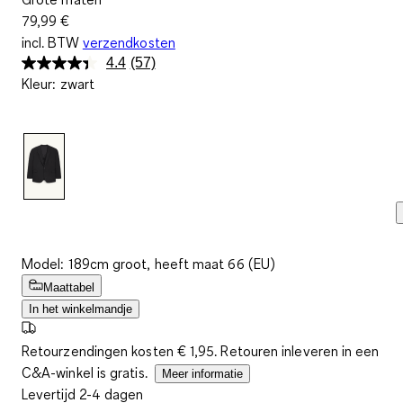
79,99 €
incl. BTW
verzendkosten
4.4
(57)
Lees
Kleur
:
zwart
57
beoordelingen.
Dezelfde
paginalink.
Model: 189cm groot, heeft maat 66 (EU)
Maattabel
In het winkelmandje
Retourzendingen kosten € 1,95. Retouren inleveren in een
C&A-winkel is gratis.
Meer informatie
Levertijd 2-4 dagen