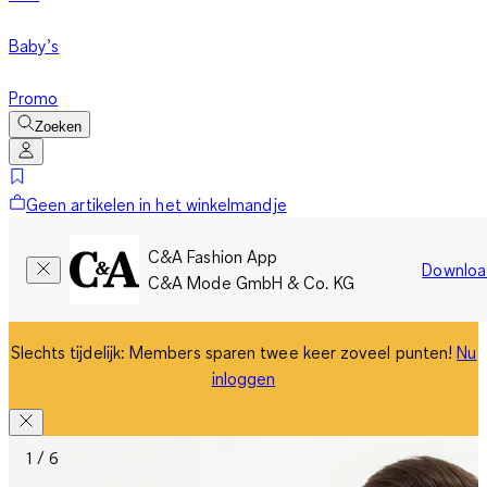
Baby’s
Promo
Zoeken
Geen artikelen in het winkelmandje
C&A Fashion App
Downloa
C&A Mode GmbH & Co. KG
Slechts tijdelijk: Members sparen twee keer zoveel punten!
Nu
inloggen
1 / 6