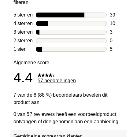
filteren.
5 sterren
sterren
39
39 beoordeli
4 sterren
sterren
10
10 beoordeli
3 sterren
sterren
3
3 beoordelin
2 sterren
sterren
0
0 beoordelin
1 ster
sterren
5
5 beoordelin
Algemene score
4.4
57 beoordelingen
7 van de 8 (88 %) beoordelaars bevelen dit
product aan
0 van 57 reviewers heeft een voorbeeldproduct
ontvangen of deelgenomen aan een aanbieding
Gemiddelde scores van klanten