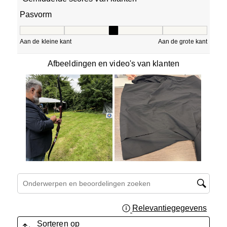
Pasvorm
Pasvorm, 3 van 5, waarbij 1 gelijk is aan Aan de kleine ka
Aan de kleine kant
Aan de grote kant
Afbeeldingen en video's van klanten
Onderwerpen en beoordelingen zoeken per regio
Relevantiegegevens
Geef 
Sorteren op