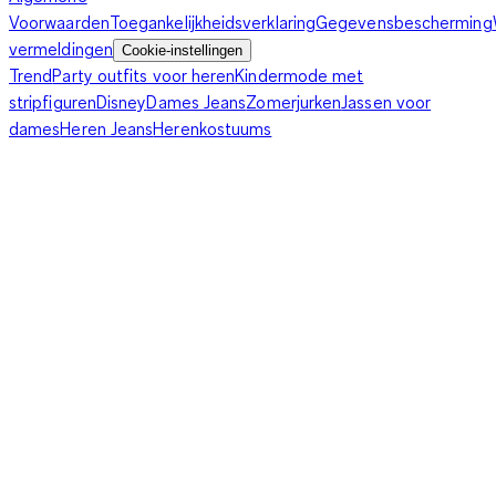
Voorwaarden
Toegankelijkheidsverklaring
Gegevensbescherming
vermeldingen
Cookie-instellingen
Trend
Party outfits voor heren
Kindermode met
stripfiguren
Disney
Dames Jeans
Zomerjurken
Jassen voor
dames
Heren Jeans
Herenkostuums