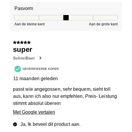
Pasvorm
Pasvorm, 3 van 5, waarbij 1 gelijk is aan Aan de kleine 
Aan de kleine kant
Aan de grote kant
5 van 5 sterren.
super
SchreiBaer
GEVERIFIEERDE KOPER
11 maanden geleden
passt wie angegossen, sehr bequem, sieht toll
aus, kann ich also nur empfehlen, Preis- Leistung
stimmt absolut überein
Met Google vertalen
Ja, Ik beveel dit product aan.