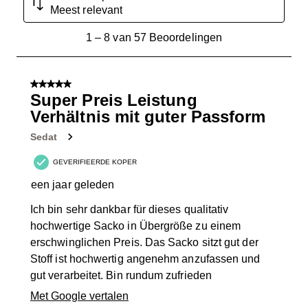
Meest relevant
1
1
–
8 van 57
Beoordelingen
tot
8
van
5 van 5 sterren.
57
Super Preis Leistung
Beoordelingen.
Verhältnis mit guter Passform
Sedat
GEVERIFIEERDE KOPER
een jaar geleden
Ich bin sehr dankbar für dieses qualitativ
hochwertige Sacko in Übergröße zu einem
erschwinglichen Preis. Das Sacko sitzt gut der
Stoff ist hochwertig angenehm anzufassen und
gut verarbeitet. Bin rundum zufrieden
Met Google vertalen