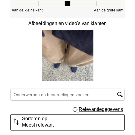
Pasvorm, 2.6666666666666665 van 5, waarbij 1 gelijk is a
Aan de kleine kant
Aan de grote kant
Afbeeldingen en video's van klanten
Onderwerpen en beoordelingen zoeken per regio
Relevantiegegevens
Geef 
Sorteren op
Meest relevant
1