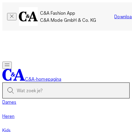
C&A Fashion App
Downloa
C&A Mode GmbH & Co. KG
Slechts tijdelijk: Members sparen twee keer zoveel punten!
Nu
inloggen
C&A-homepagina
Dames
Heren
Kids