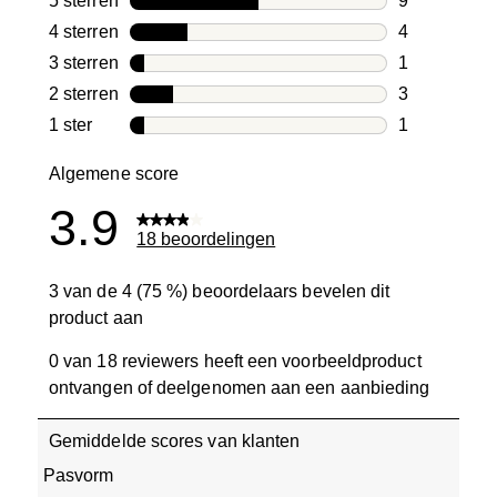
5 sterren
sterren
9
9 beoordelin
4 sterren
sterren
4
4 beoordelin
3 sterren
sterren
1
1 beoordelin
2 sterren
sterren
3
3 beoordelin
1 ster
sterren
1
1 beoordelin
Algemene score
3.9
18 beoordelingen
3 van de 4 (75 %) beoordelaars bevelen dit
product aan
0 van 18 reviewers heeft een voorbeeldproduct
ontvangen of deelgenomen aan een aanbieding
Gemiddelde scores van klanten
Pasvorm