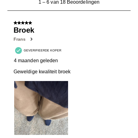
1
–
6 van 18
Beoordelingen
tot
6
van
5 van 5 sterren.
18
Broek
Beoordelingen.
Frans
GEVERIFIEERDE KOPER
4 maanden geleden
Geweldige kwaliteit broek