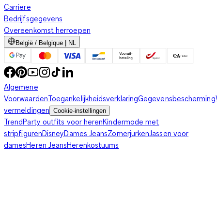
Carriere
Bedrijfsgegevens
Overeenkomst herroepen
België / Belgique | NL
Algemene
Voorwaarden
Toegankelijkheidsverklaring
Gegevensbescherming
vermeldingen
Cookie-instellingen
Trend
Party outfits voor heren
Kindermode met
stripfiguren
Disney
Dames Jeans
Zomerjurken
Jassen voor
dames
Heren Jeans
Herenkostuums