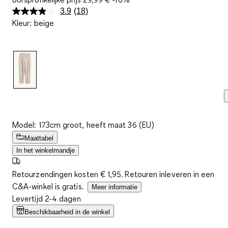
3.9
(18)
Lees
Kleur
:
beige
18
beoordelingen.
Dezelfde
paginalink.
Model: 173cm groot, heeft maat 36 (EU)
Maattabel
In het winkelmandje
Retourzendingen kosten € 1,95. Retouren inleveren in een
C&A-winkel is gratis.
Meer informatie
Levertijd 2-4 dagen
Beschikbaarheid in de winkel