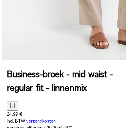
Business-broek - mid waist -
regular fit - linnenmix
24,99 €
incl. BTW
verzendkosten
oorspronkelijke prijs
29,99 €
-16%