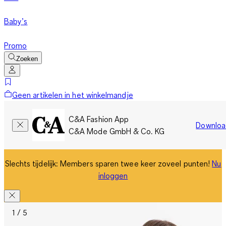
Baby’s
Promo
Zoeken
Geen artikelen in het winkelmandje
C&A Fashion App
Downloa
C&A Mode GmbH & Co. KG
Slechts tijdelijk: Members sparen twee keer zoveel punten!
Nu
inloggen
1 / 5