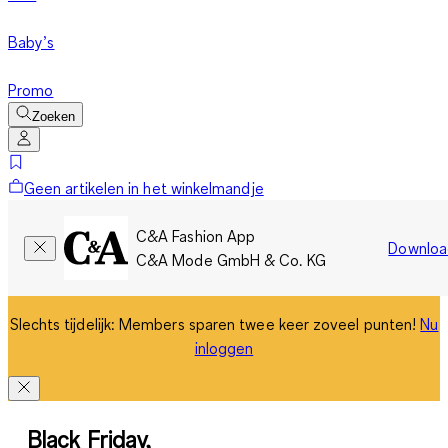
Baby’s
Promo
Zoeken
Geen artikelen in het winkelmandje
C&A Fashion App
Downloa
C&A Mode GmbH & Co. KG
Slechts tijdelijk: Members sparen twee keer zoveel punten!
Nu
inloggen
Black Friday,