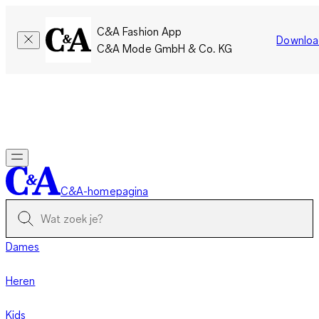
C&A Fashion App
Downloa
C&A Mode GmbH & Co. KG
Slechts tijdelijk: Members sparen twee keer zoveel punten!
Nu
inloggen
C&A-homepagina
Dames
Heren
Kids