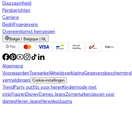
Duurzaamheid
Persberichten
Carriere
Bedrijfsgegevens
Overeenkomst herroepen
België / Belgique | NL
Algemene
Voorwaarden
Toegankelijkheidsverklaring
Gegevensbescherming
vermeldingen
Cookie-instellingen
Trend
Party outfits voor heren
Kindermode met
stripfiguren
Disney
Dames Jeans
Zomerjurken
Jassen voor
dames
Heren Jeans
Herenkostuums