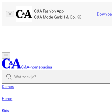
C&A Fashion App
Downloa
C&A Mode GmbH & Co. KG
Slechts tijdelijk: Members sparen twee keer zoveel punten!
Nu
inloggen
C&A-homepagina
Dames
Heren
Kids