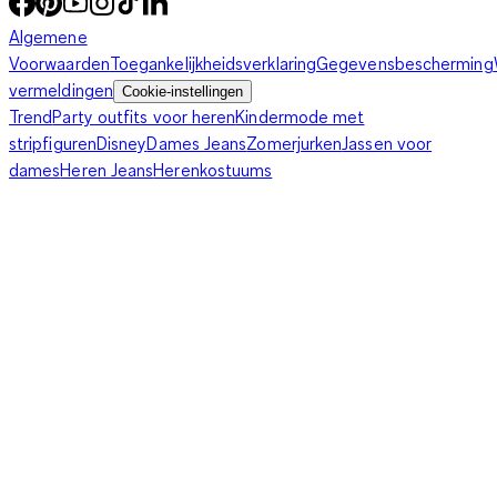
Algemene
Voorwaarden
Toegankelijkheidsverklaring
Gegevensbescherming
vermeldingen
Cookie-instellingen
Trend
Party outfits voor heren
Kindermode met
stripfiguren
Disney
Dames Jeans
Zomerjurken
Jassen voor
dames
Heren Jeans
Herenkostuums