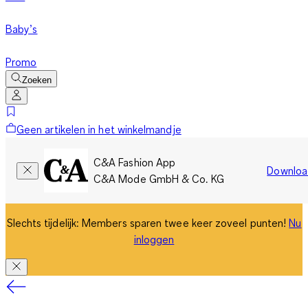
Baby’s
Promo
Zoeken
Geen artikelen in het winkelmandje
C&A Fashion App
Downloa
C&A Mode GmbH & Co. KG
Slechts tijdelijk: Members sparen twee keer zoveel punten!
Nu
inloggen