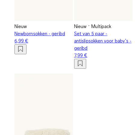
Nieuw
Nieuw
Multipack
Newbornsokken - geribd
Set van 5 paar -
6,99 €
antislipsokken voor baby’s -
geribd
7,99 €