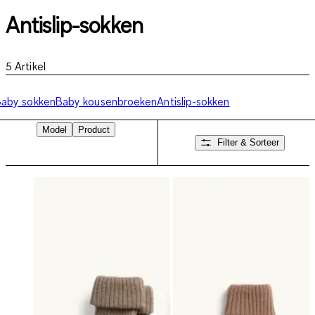
Antislip-sokken
5
Artikel
aby sokken
Baby kousenbroeken
Antislip-sokken
Model
Product
Filter & Sorteer