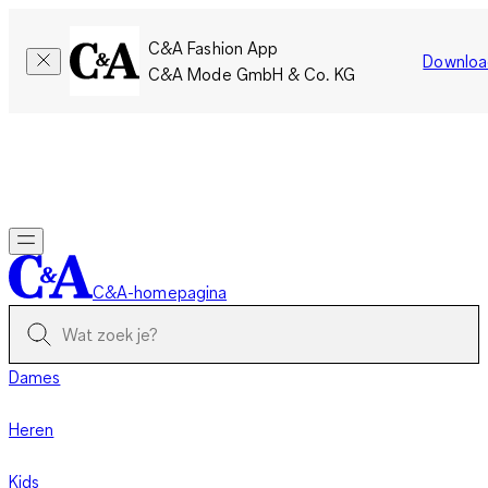
C&A Fashion App
Downloa
C&A Mode GmbH & Co. KG
Slechts tijdelijk: Members sparen twee keer zoveel punten!
Nu
inloggen
C&A-homepagina
Dames
Heren
Kids