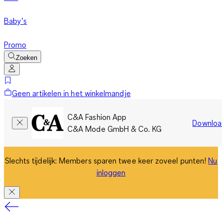
Baby’s
Promo
Zoeken
Geen artikelen in het winkelmandje
C&A Fashion App
Downloa
C&A Mode GmbH & Co. KG
Slechts tijdelijk: Members sparen twee keer zoveel punten!
Nu
inloggen