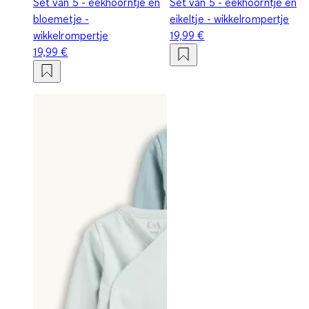
Set van 5 - eekhoorntje en
Set van 5 - eekhoorntje en
bloemetje -
eikeltje - wikkelrompertje
wikkelrompertje
19,99 €
19,99 €