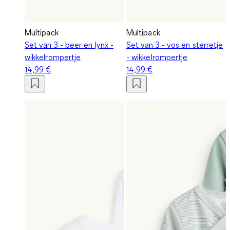
Multipack
Multipack
Set van 3 - beer en lynx -
Set van 3 - vos en sterretje
wikkelrompertje
- wikkelrompertje
14,99 €
14,99 €