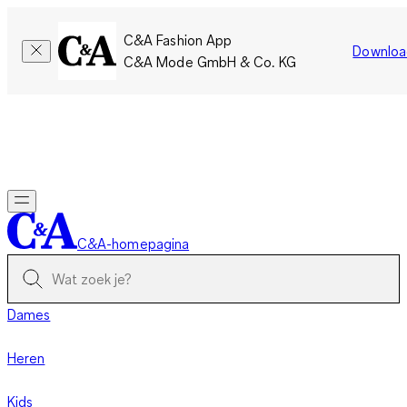
C&A Fashion App
Downloa
C&A Mode GmbH & Co. KG
Slechts tijdelijk: Members sparen twee keer zoveel punten!
Nu
inloggen
C&A-homepagina
Dames
Heren
Kids