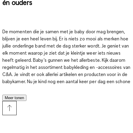
én ouders
De momenten die je samen met je baby door mag brengen,
blijven je een heel leven bij. Er is niets zo mooi als merken hoe
jullie onderlinge band met de dag sterker wordt. Je geniet van
elk moment waarop je ziet dat je kleintje weer iets nieuws
heeft geleerd. Baby's gunnen we het allerbeste. Kijk daarom
regelmatig in het assortiment babykleding en -accessoires van
C&A. Je vindt er ook allerlei artikelen en producten voor in de
babykamer. Nu je kind nog een aantal keer per dag een schone
luier nodig heeft, is het zaak dat je de babykleding gemakkelijk
los kunt maken als de volgende verschoning nodig is. Een
Meer tonen
zacht en comfortabel rompertje over de luier biedt uitkomst.
Een klassiek
rompertje
trek je aan over het hoofdje en maak je
met drukknopen dicht aan de onderkant. Ga je optimaal
gemak? Dan is de overslagromper een goede optie.
Een
overslagromper is een baby-wikkelbody die je kunt aantrekken