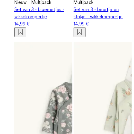
Nieuw
Multipack
Multipack
Set van 3 - bloemetjes -
Set van 3 - beertje en
wikkelrompertje
strikje - wikkelrompertje
14,99 €
14,99 €