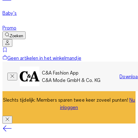
Baby’s
Promo
Zoeken
Geen artikelen in het winkelmandje
C&A Fashion App
Downloa
C&A Mode GmbH & Co. KG
Slechts tijdelijk: Members sparen twee keer zoveel punten!
Nu
inloggen