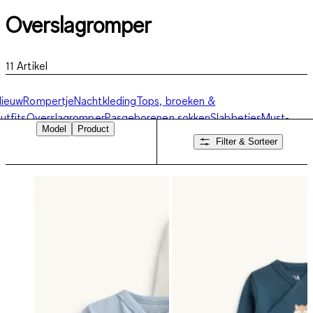
Overslagromper
11
Artikel
Nieuw
Rompertje
Nachtkleding
Tops, broeken &
utfits
Overslagromper
Pasgeborenen sokken
Slabbetjes
Must-
Model
Product
Haves
Filter & Sorteer