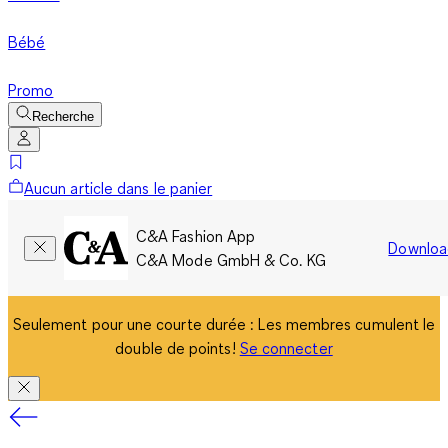
Bébé
Promo
Recherche
Aucun article dans le panier
C&A Fashion App
Downloa
C&A Mode GmbH & Co. KG
Seulement pour une courte durée : Les membres cumulent le
double de points!
Se connecter