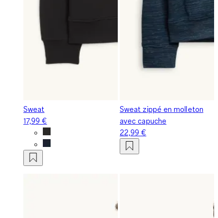
Sweat
Sweat zippé en molleton
17,99 €
avec capuche
22,99 €