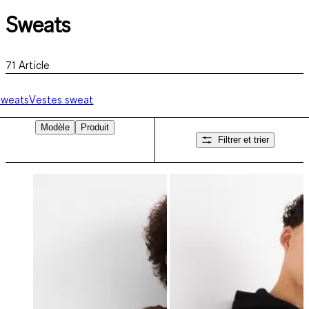
Sweats
71
Article
Sweats
Vestes sweat
Modèle
Produit
Filtrer et trier