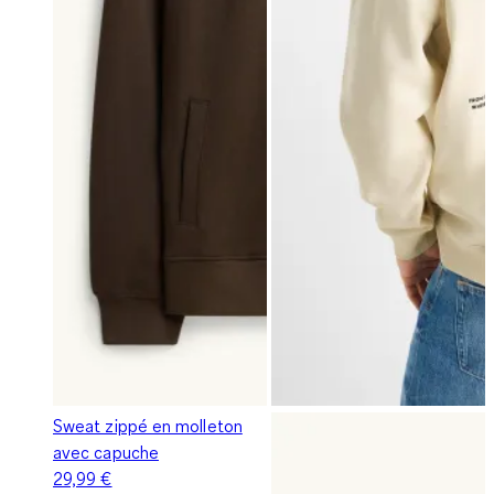
Sweat zippé en molleton
avec capuche
29,99 €