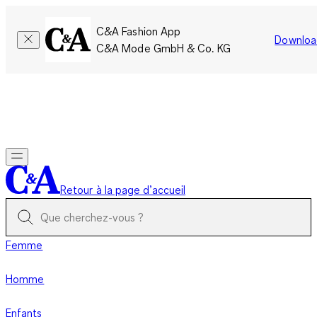
C&A Fashion App
Downloa
C&A Mode GmbH & Co. KG
Seulement pour une courte durée : Les membres cumulent le
double de points!
Se connecter
Retour à la page d’accueil
Femme
Homme
Enfants