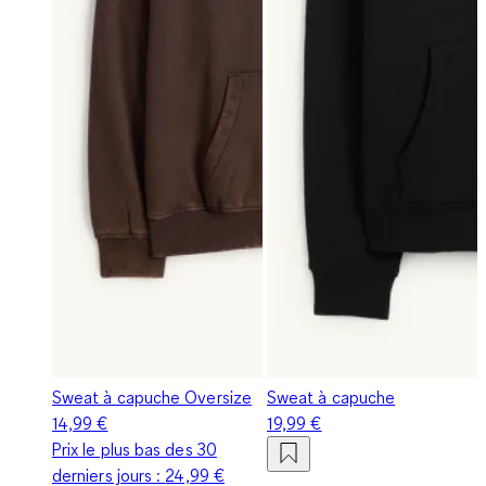
Sweat à capuche Oversize
Sweat à capuche
14,99 €
19,99 €
Prix le plus bas des 30
derniers jours :
24,99 €